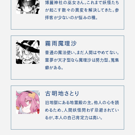
博麗神社の巫女さん。これまで妖怪たち
が起こす数々の異変を解決してきた。参
拝客が少ないのが悩みの種。
霧雨魔理沙
普通の魔法使い。まだ人間はやめてない。
霊夢が天才型なら魔理沙は努力型。蒐集
癖がある。
古明地さとり
旧地獄にある地霊殿の主。他人の心を読
めるため、人間妖怪問わず忌避されてい
るが、本人の自己肯定力は高い。