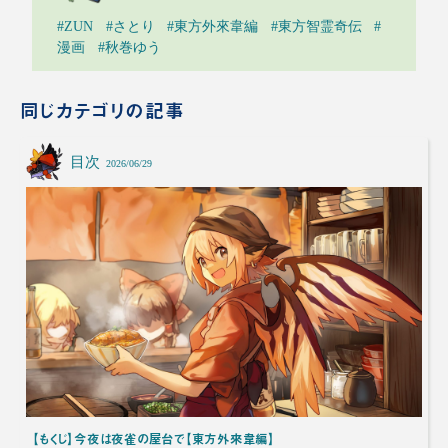
#ZUN
#さとり
#東方外來韋編
#東方智霊奇伝
#
漫画
#秋巻ゆう
同じカテゴリの記事
目次
2026/06/29
【もくじ】今夜は夜雀の屋台で【東方外來韋編】