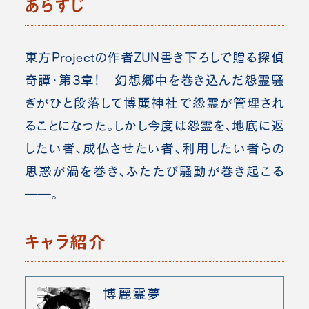
あらすじ
東方Projectの作者ZUN書き下ろしで贈る探偵
奇譚・第3章！ 幻想郷中を巻き込んだ怨霊騒
ぎがひと段落して博麗神社で怨霊が管理され
ることになった。しかし今度は怨霊を、地底に返
したい者、成仏させたい者、利用したい者らの
思惑が渦を巻き、ふたたび騒動が巻き起こる
――。
キャラ紹介
博麗霊夢