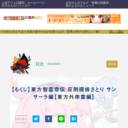
上海アリス幻樂団 ホームページ
ZUNさんのブログ「博麗幻想書譜」
ZUNさんのツイッター
東方よもやまニュース
れらをとりまく文化の姿そのものを取り上げ、世界に向けて誇らしく発信することで、東方Project
詳しく読む
目次
official
2026/08/01
【もくじ】東方智霊奇伝 反則探偵さとり サン
サーラ編【東方外來韋編】
SHARE