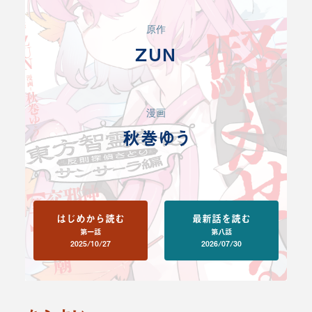
原作
ZUN
漫画
秋巻ゆう
はじめから読む
最新話を読む
第一話
第八話
2025/10/27
2026/07/30