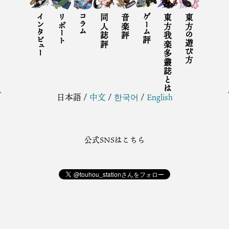
インタビュー
リポート
コラム
同人誌評
音楽評
ゲーム評
東方我楽多叢誌とは
東方の遊び方
日本語
/
中文
/
한국어
/
English
公式SNSはこちら