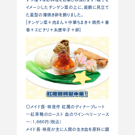
イメージしたチンゲン菜の上に、装飾に見立て
た星型の薄焼き卵を飾りました。
[チンゲン菜＋肉まん＋中華ちまき＋焼売＋春
巻＋エビチリ＋糸唐辛子＋卵]
〇メイド長・咲夜作 紅魔のディナープレート
～紅茶鴨のロースト 血のワインベリーソース
～：1,680円（税込）
メイド長・咲夜が主に人間の生き血を原料に調