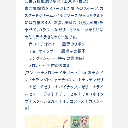
〇東方虹龍洞タルト：1,200円（税込）
東方虹龍洞をイメージした虹色のスイーツ。カ
スタードクリームとイチゴソースが入ったタルト
には自機の4人（霊夢、魔理沙、咲夜、早苗）を
乗せて。カラフルなゼリーとフルーツをちりば
めたキラキラきらめく一品です。
赤いイチゴ２つ……霊夢のリボン
チョコホイップ……魔理沙の帽子
ラングドシャ……咲夜の懐中時計
メロン……早苗のカエル
[マンゴー＋メロン＋イチゴ＋さくらんぼ＋ホイ
ップ＋ラングドシャ＋チョコレート＋レモンゼリ
ー＋ピーチゼリー＋パイナップルゼリー＋ライ
ムゼリー＋タルト＋チャービル＋チョコホイッ
プ＋スターシュガー＋イチゴソース＋カスター
ド]