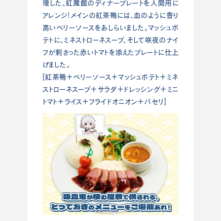
理した、紅魔館のディナープレートを人間用に
アレンジ！メインの紅茶鴨には、血のように香り
高いベリーソースをあしらいました。マッシュポ
テトに、ミネストローネスープ、そして咲夜のナイ
フが刺さった赤いトマトを添えたプレートに仕上
げました。
[紅茶鴨＋ベリーソース＋マッシュポテト＋ミネ
ストローネスープ＋サラダ＋ドレッシング＋ミニ
トマト＋ライス＋フライドオニオン＋パセリ]