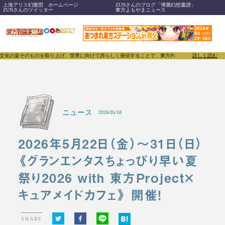
上海アリス幻樂団 ホームページ
ZUNさんのブログ「博麗幻想書譜」
ZUNさんのツイッター
東方よもやまニュース
げ、世界に向けて誇らしく発信することで、東方Projectのみならず「同人文化」そのものをさら
詳しく読む
ニュース
2026/05/18
2026年5月22日（金）～31日（日）
《グランエンタスちょっぴり早い夏
祭り2026 with 東方Project×
キュアメイドカフェ》 開催！
SHARE