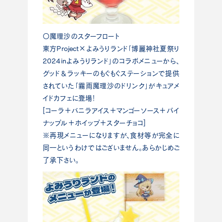
〇魔理沙のスターフロート
東方Project×よみうりランド「博麗神社夏祭り
2024inよみうりランド」のコラボメニューから、
グッド＆ラッキーのもぐもぐステーションで提供
されていた「霧雨魔理沙のドリンク」がキュアメ
イドカフェに登場！
[コーラ＋バニラアイス＋マンゴーソース＋パイ
ナップル＋ホイップ＋スターチョコ]
※再現メニューになりますが、食材等が完全に
同一というわけではございません。あらかじめご
了承下さい。