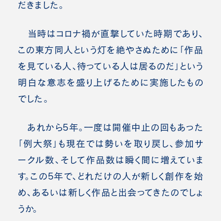
だきました。
当時はコロナ禍が直撃していた時期であり、
この東方同人という灯を絶やさぬために「作品
を見ている人、待っている人は居るのだ」という
明白な意志を盛り上げるために実施したもの
でした。
あれから5年。一度は開催中止の回もあった
「例大祭」も現在では勢いを取り戻し、参加サ
ークル数、そして作品数は瞬く間に増えていま
す。この5年で、どれだけの人が新しく創作を始
め、あるいは新しく作品と出会ってきたのでしょ
うか。