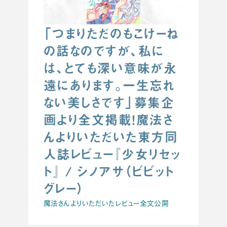
「つまりただのもこけーね
の話なのですが、私に
は、とても深い意味が永
遠にあります。一生忘れ
ない美しさです」募集企
画より全文掲載！魔法さ
んよりいただいた東方同
人誌レビュー『少女リセッ
ト』 / シノアサ（ビビット
グレー）
魔法さんよりいただいたレビュー全文公開