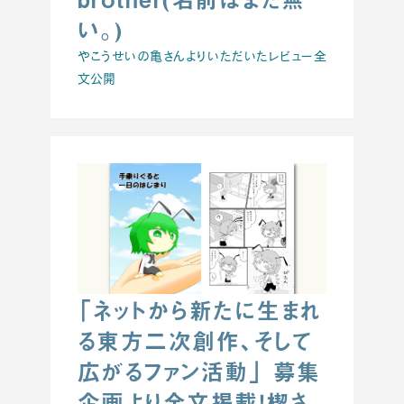
い。)
やこうせいの亀さんよりいただいたレビュー全
文公開
「ネットから新たに生まれ
る東方二次創作、そして
広がるファン活動」 募集
企画より全文掲載！楔さ