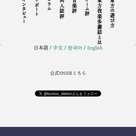
インタビュー
リポート
コラム
同人誌評
音楽評
ゲーム評
東方我楽多叢誌とは
東方の遊び方
日本語
/
中文
/
한국어
/
English
公式SNSはこちら