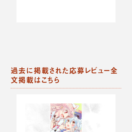
過去に掲載された応募レビュー全
文掲載はこちら