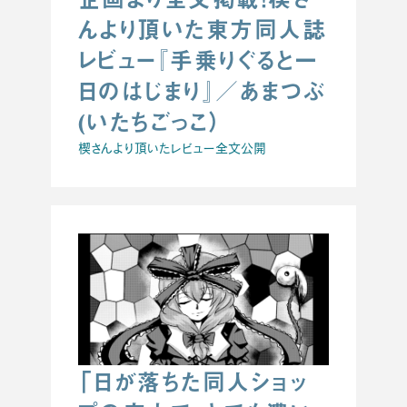
んより頂いた東方同人誌
レビュー『手乗りぐると一
日のはじまり』／あまつぶ
(いたちごっこ）
楔さんより頂いたレビュー全文公開
「日が落ちた同人ショッ