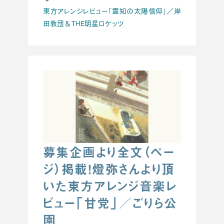
東方アレンジレビュー「霊知の太陽信仰」／岸
田教団＆THE明星ロケッツ
募集企画より全文（ペー
ジ）掲載！燈弥さんより頂
いた東方アレンジ音楽レ
ビュー「甘党」／ごりら公
園