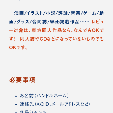
漫画/イラスト/小説/評論/音楽/ゲーム/動
画/グッズ/合同誌/Web掲載作品
レビュ
……
ー対象は、東方同人作品なら、なんでもOKで
す！
同人誌やCDなどになっていないものでも
OKです。
必要事項
お名前（ハンドルネーム）
連絡先（XのID、メールアドレスなど）
作品ジャンル