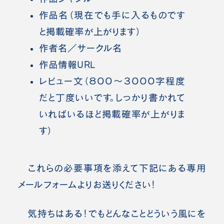
作品名（現在でも手に入るものです
と掲載確率が上がります）
作者名／サークル名
作品情報URL
レビュー文（８００～３０００字程度
だと丁度いいです。しっかり書かれて
いればいるほど掲載確率が上がりま
す）
これらの必要事項を添えて下記にある専用
メールフォームよりお送りください！
気持ちはある！でもどんなことどういう風にを