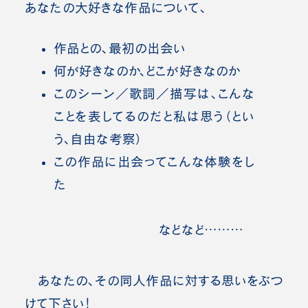
あなたの大好きな作品について、
作品との、最初の出会い
何が好きなのか、どこが好きなのか
このシーン／歌詞／描写は、こんな
ことを表してるのだと私は思う（とい
う、自由な考察）
この作品に出会ってこんな体験をし
た
などなど………
あなたの、その同人作品に対する思いをぶつ
けて下さい！