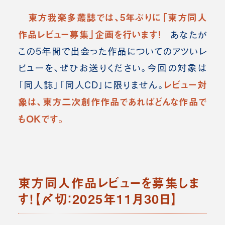
東方我楽多叢誌では、5年ぶりに「東方同人
作品レビュー募集」企画を行います！
あなたが
この5年間で出会った作品についてのアツいレ
ビューを、ぜひお送りください。今回の対象は
レビュー対
「同人誌」「同人CD」に限りません。
象は、東方二次創作作品であればどんな作品で
もOKです。
東方同人作品レビューを募集しま
す！【〆切：2025年11月30日】