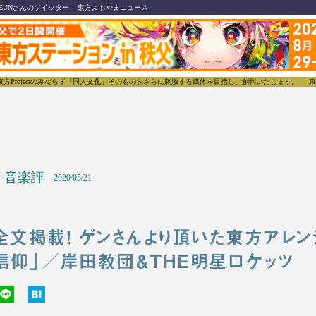
ZUNさんのツイッター
東方よもやまニュース
のみならず「同人文化」そのものをさらに刺激する媒体を目指し、創刊いたします。
東方我楽多叢誌(
音楽評
2020/05/21
全文掲載！ ゲンさんより頂いた東方アレン
信仰」／岸田教団＆THE明星ロケッツ