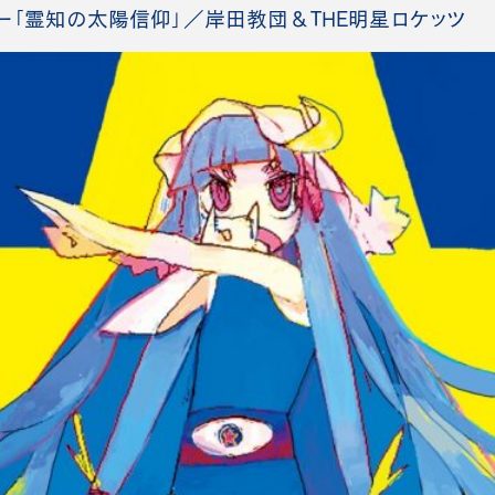
ー「霊知の太陽信仰」／岸田教団＆THE明星ロケッツ