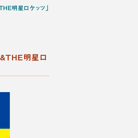
THE明星ロケッツ」
団&THE明星ロ