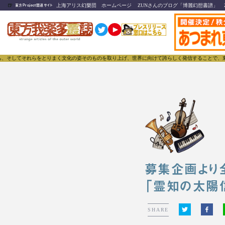
🍺
上海アリス幻樂団 ホームページ
ZUNさんのブログ「博麗幻想書譜」
東方Project関連サイト
れらをとりまく文化の姿そのものを取り上げ、世界に向けて誇らしく発信することで、東方Project
募集企画より
「霊知の太陽
SHARE