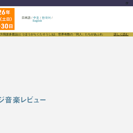
🍺
日本語
/
中文
/
한국어
/
English
とうほうがらくたそうし)は、世界有数の「同人」たちがあふれる東方Projectについて発信する
詳しく読む
ジ音楽レビュー