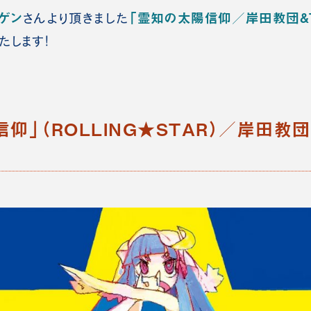
ゲン
「霊知の太陽信仰／岸田教団&
さんより頂きました
たします！
仰」（ROLLING★STAR）／岸田教