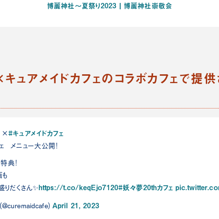
博麗神社～夏祭り2023 | 博麗神社崇敬会
×キュアメイドカフェのコラボカフェで提供
#キュアメイドカフェ
×
フェ メニュー大公開！
特典！
画も
https://t.co/keqEjo7120
#妖々夢20thカフェ
pic.twitter.
で盛りだくさん✨
April 21, 2023
curemaidcafe)