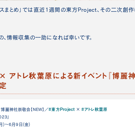
スまとめ」では直近1週間の東方Project、その二次創
の、情報収集の一助になれば幸いです。
ct × アトレ秋葉原による新イベント『博
決定
#東方Project
#アトレ秋葉原
＞博麗神社崇敬会【NEW】／
×
23』
月)～6月9日(金)