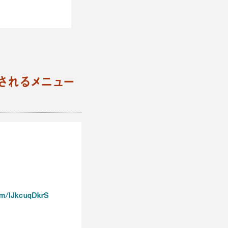
されるメニュー
com/lJkcuqDkrS