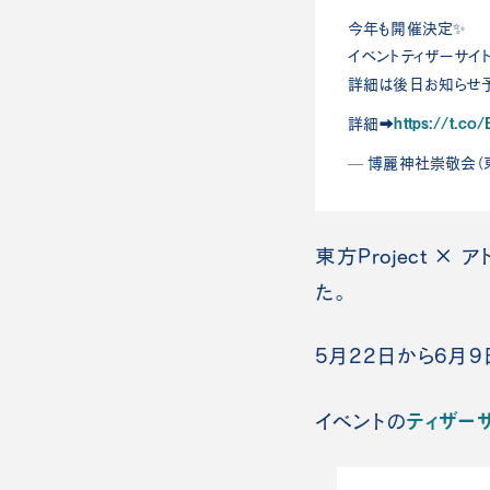
今年も開催決定✨
イベントティザーサイ
詳細は後日お知らせ
https://t.c
詳細➡️
— 博麗神社崇敬会（東方や
東方Project 
た。
5月22日から6月
ティザー
イベントの