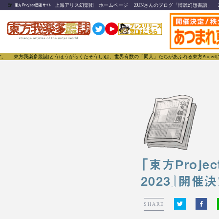
🍺
上海アリス幻樂団 ホームページ
ZUNさんのブログ「博麗幻想書譜」
東方Project関連サイト
多叢誌(とうほうがらくたそうし)は、世界有数の「同人」たちがあふれる東方Projectについて発
「東方Proj
2023』開催
SHARE