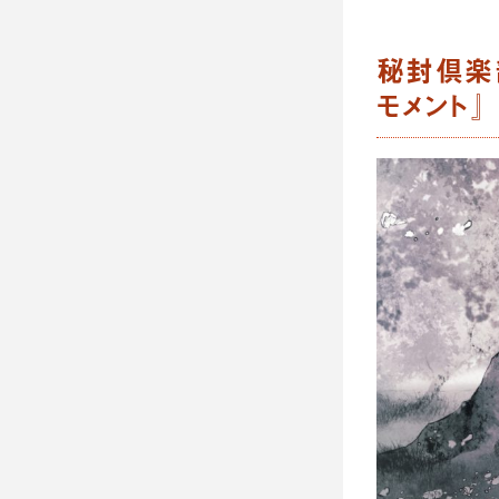
秘封倶楽
モメント』