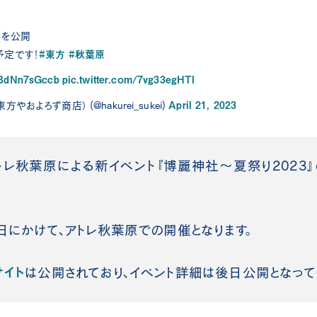
トを公開
#東方
#秋葉原
予定です！
o/BdNn7sGccb
pic.twitter.com/7vg33egHTl
April 21, 2023
およろず商店） (@hakurei_sukei)
× アトレ秋葉原による新イベント『博麗神社～夏祭り202
9日にかけて、アトレ秋葉原での開催となります。
サイト
は公開されており、イベント詳細は後日公開となって