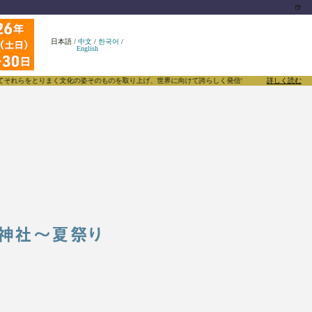
🍺
日本語
/
中文
/
한국어
/
English
りまく文化の姿そのものを取り上げ、世界に向けて誇らしく発信することで、東方Projectのみなら
詳しく読む
博麗神社～夏祭り