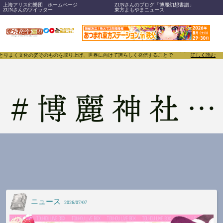
上海アリス幻樂団 ホームページ
ZUNさんのブログ「博麗幻想書譜」
ZUNさんのツイッター
東方よもやまニュース
を取り上げ、世界に向けて誇らしく発信することで、東方Projectのみならず「同人文化」そのもの
詳しく読む
#
博麗神社崇敬会
ニュース
2026/07/07