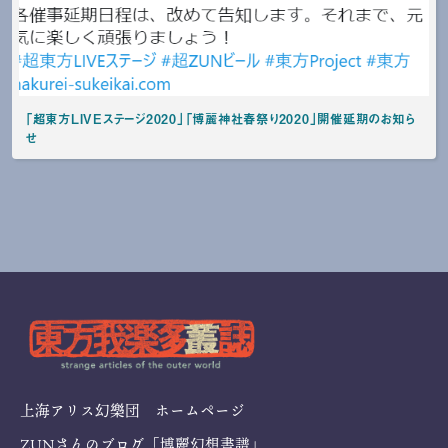
「超東方LIVEステージ2020」「博麗神社春祭り2020」開催延期のお知ら
せ
上海アリス幻樂団 ホームページ
ZUNさんのブログ「博麗幻想書譜」