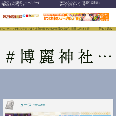
上海アリス幻樂団 ホームページ
ZUNさんのブログ「博麗幻想書譜」
ZUNさんのツイッター
東方よもやまニュース
ち、そしてそれらをとりまく文化の姿そのものを取り上げ、世界に向けて誇らしく発信することで、東方P
詳しく読む
#
博麗神社夏祭り
ニュース
2025/05/26