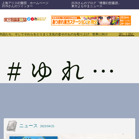
上海アリス幻樂団 ホームページ
ZUNさんのブログ「博麗幻想書譜」
ZUNさんのツイッター
東方よもやまニュース
、作品たち、そしてそれらをとりまく文化の姿そのものを取り上げ、世界に向けて誇らしく発信することで
詳しく読む
#
ゆれる銀
ニュース
2023/04/25