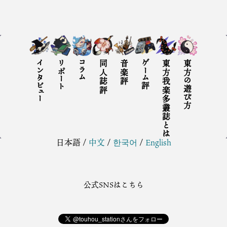
インタビュー
リポート
コラム
同人誌評
音楽評
ゲーム評
東方我楽多叢誌とは
東方の遊び方
日本語
/
中文
/
한국어
/
English
公式SNSはこちら