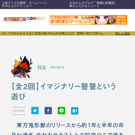
上海アリス幻樂団 ホームページ
ZUNさんのブログ「博麗幻想書譜」
ZUNさんのツイッター
東方よもやまニュース
そしてそれらをとりまく文化の姿そのものを取り上げ、世界に向けて誇らしく発信することで、東方Pro
詳しく読む
目次
2021/06/22
【全2回】イマジナリー饕餮という
遊び
SHARE
東方鬼形獣のリリースから約1年と半年の年