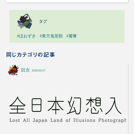
タグ
#ほおずき
#東方鬼形獣
#饕餮
同じカテゴリの記事
目次
2026/05/27