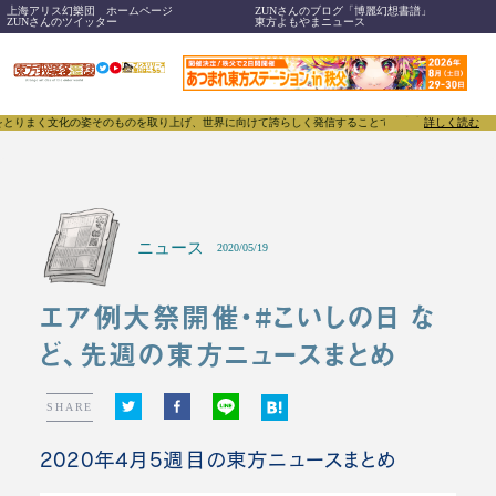
上海アリス幻樂団 ホームページ
ZUNさんのブログ「博麗幻想書譜」
ZUNさんのツイッター
東方よもやまニュース
化の姿そのものを取り上げ、世界に向けて誇らしく発信することで、東方Projectのみならず「同人
詳しく読む
ニュース
2020/05/19
エア例大祭開催・#こいしの日 な
ど、先週の東方ニュースまとめ
SHARE
2020年4月5週目の東方ニュースまとめ