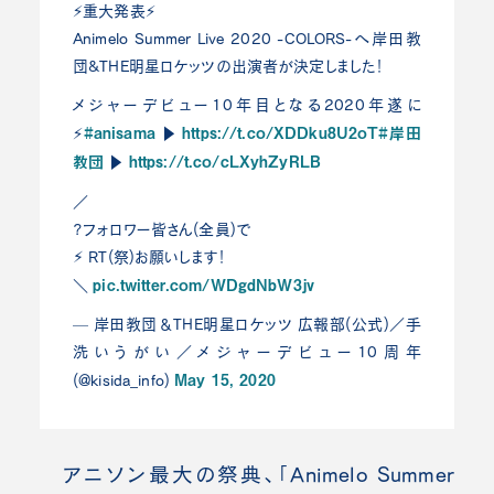
⚡️重大発表⚡️
Animelo Summer Live 2020 -COLORS-へ岸田教
団&THE明星ロケッツの出演者が決定しました！
メジャーデビュー10年目となる2020年遂に
#anisama
https://t.co/XDDku8U2oT
#岸田
⚡️
▶︎
教団
https://t.co/cLXyhZyRLB
▶︎
／
?フォロワー皆さん(全員)で
⚡︎ RT(祭)お願いします！
pic.twitter.com/WDgdNbW3jv
＼
— 岸田教団＆THE明星ロケッツ 広報部(公式)／手
洗いうがい／メジャーデビュー10周年
May 15, 2020
(@kisida_info)
アニソン最大の祭典、「Animelo Summer