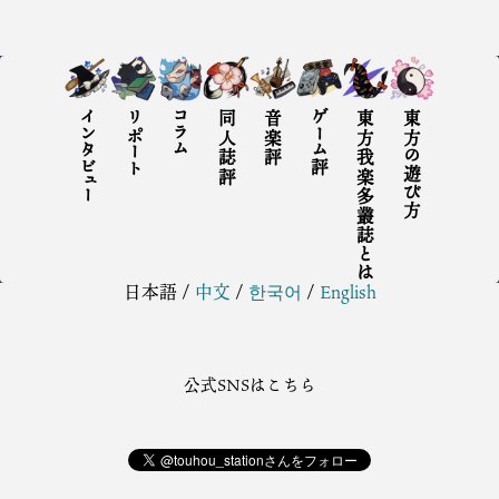
インタビュー
リポート
コラム
同人誌評
音楽評
ゲーム評
東方我楽多叢誌とは
東方の遊び方
日本語
/
中文
/
한국어
/
English
公式SNSはこちら