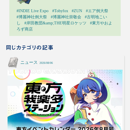
#INDIE Live Expo
#Tobyfox
#ZUN
#エア例大祭
#博麗神社例大祭
#博麗神社崇敬会
#古明地こい
し
#岸田教団&amp;THE明星ロケッツ
#東方やおよ
ろず商店
同じカテゴリの記事
ニュース
2026/08/06