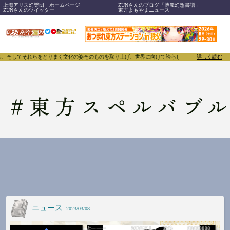
上海アリス幻樂団 ホームページ
ZUNさんのブログ「博麗幻想書譜」
ZUNさんのツイッター
東方よもやまニュース
してそれらをとりまく文化の姿そのものを取り上げ、世界に向けて誇らしく発信することで、東方Proj
詳しく読む
#
東方スペルバブ
ニュース
2023/03/08