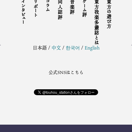
インタビュー
リポート
コラム
同人誌評
音楽評
ゲーム評
東方我楽多叢誌とは
東方の遊び方
日本語
/
中文
/
한국어
/
English
公式SNSはこちら