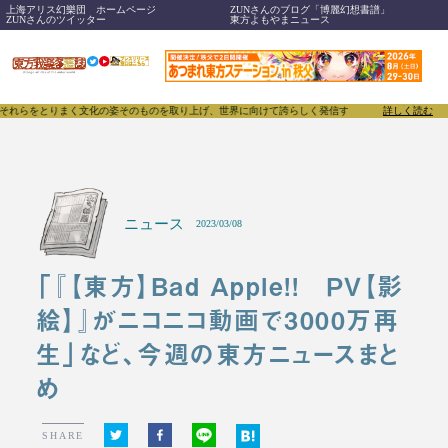
上海アリス幻樂団 ホームページ
ZUNさんのブログ「博麗幻想書譜」
ZUNさんのツイッター
東方よもやまニュース
とりまく文化の姿そのものを取り上げ、世界に向けて誇らしく発信することで、東方Projectのみ
詳しく読む
ニュース
2023/03/08
「『【東方】Bad Apple!! ＰＶ【影
絵】』がニコニコ動画で3000万再
生」など、今週の東方ニュースまと
め
SHARE