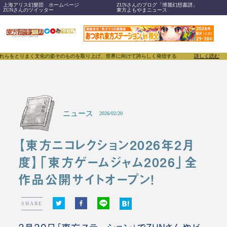
上海アリス幻樂団 ホームページ
ZUNさんのブログ「博麗幻想書譜」
ZUNさんのツイッター
東方よもやまニュース
とりまく文化の姿そのものを取り上げ、世界に向けて誇らしく発信することで、東方Projectのみな
詳しく読む
ニュース
2026/02/20
【東方ニコレクション2026年2月
度】「東方ゲームジャム2026」全
作品公開サイトオープン！
SHARE