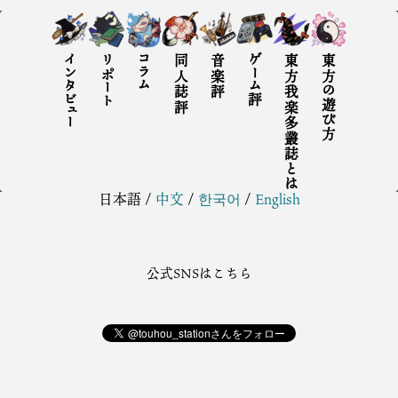
インタビュー
リポート
コラム
同人誌評
音楽評
ゲーム評
東方我楽多叢誌とは
東方の遊び方
日本語
/
中文
/
한국어
/
English
公式SNSはこちら