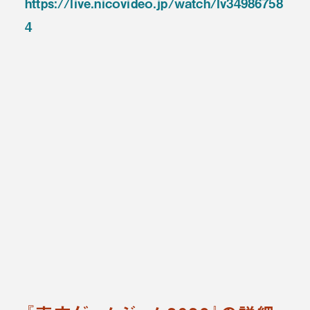
https://live.nicovideo.jp/watch/lv34986758
4