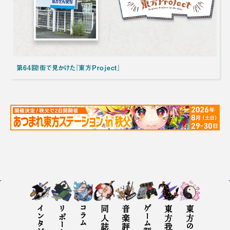
第64回！街で見かけた『東方Project』
インタビュー
リポート
コラム
同人誌評
音楽評
ゲーム評