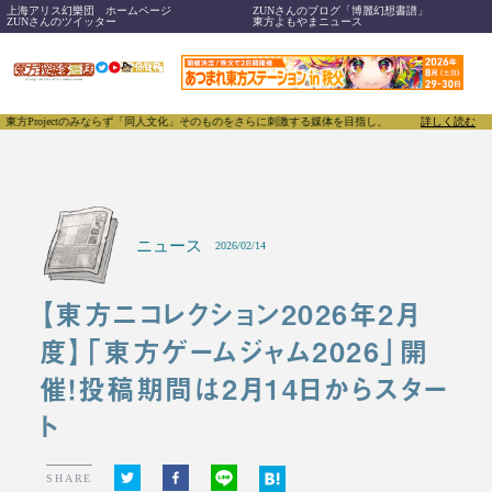
上海アリス幻樂団 ホームページ
ZUNさんのブログ「博麗幻想書譜」
ZUNさんのツイッター
東方よもやまニュース
ectのみならず「同人文化」そのものをさらに刺激する媒体を目指し、創刊いたします。
詳しく読む
東方我楽多
ニュース
2026/02/14
【東方ニコレクション2026年2月
度】「東方ゲームジャム2026」開
催！投稿期間は2月14日からスター
ト
SHARE