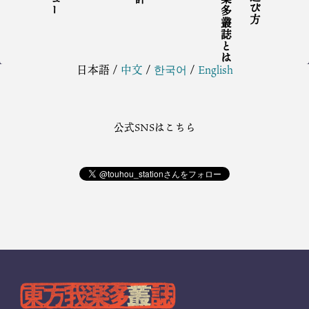
東方我楽多叢誌とは
日本語
/
中文
/
한국어
/
English
公式SNSはこちら