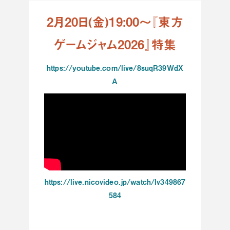
2月20日(金)19:00～『
東方
ゲームジャム2026
』特集
https://youtube.com/live/8suqR39WdX
A
https://live.nicovideo.jp/watch/lv349867
584