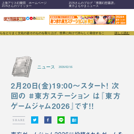
上海アリス幻樂団 ホームページ
ZUNさんのブログ「博麗幻想書譜」
ZUNさんのツイッター
東方よもやまニュース
まく文化の姿そのものを取り上げ、世界に向けて誇らしく発信することで、東方Projectのみならず
詳しく読む
ニュース
2026/02/16
2月20日(金)19:00～スタート！ 次
回の #東方ステーション は『東方
ゲームジャム2026』です！！
SHARE