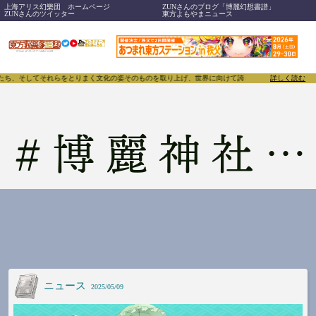
上海アリス幻樂団 ホームページ
ZUNさんのブログ「博麗幻想書譜」
ZUNさんのツイッター
東方よもやまニュース
ち、そしてそれらをとりまく文化の姿そのものを取り上げ、世界に向けて誇らしく発信することで、東方P
詳しく読む
#
博麗神社春祭り
ニュース
2025/05/09