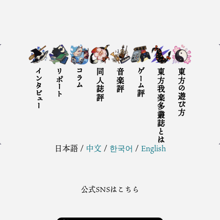
インタビュー
リポート
コラム
同人誌評
音楽評
ゲーム評
東方我楽多叢誌とは
東方の遊び方
日本語
/
中文
/
한국어
/
English
公式SNSはこちら