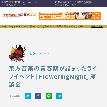
上海アリス幻樂団 ホームページ
ZUNさんのブログ「博麗幻想書譜」
ZUNさんのツイッター
東方よもやまニュース
れらをとりまく文化の姿そのものを取り上げ、世界に向けて誇らしく発信することで、東方Projec
詳しく読む
目次
2020/07/02
東方音楽の青春期が詰まったライ
ブイベント「FloweringNight」座
談会
SHARE