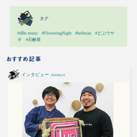
タグ
#dBu music
#FloweringNight
#hellnian
#どぶウサ
ギ
#石鹸屋
おすすめ記事
インタビュー
2020/06/24