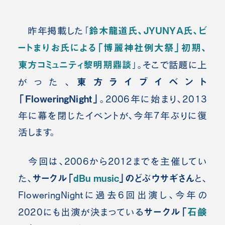
鈴木龍道氏、JYUNYA氏、ビ
昨年掲載した「
ートまりお氏による「博麗神社例大祭」初期、
東方コミュニティ黎明期鼎談
」。そこで話題に上
東方ライブイベント
がった、
「FloweringNight」
。2006年に始まり、2013
年に幕を閉じたイベントが、今年7年ぶりに復
活します。
今回は、2006から2012までを主催してい
サークル「
dBu music
」のどぶウサギさん
た、
と、
FloweringNightに過去6回出演し、今年の
サークル「
石鹸
2020にも出演が決まっている