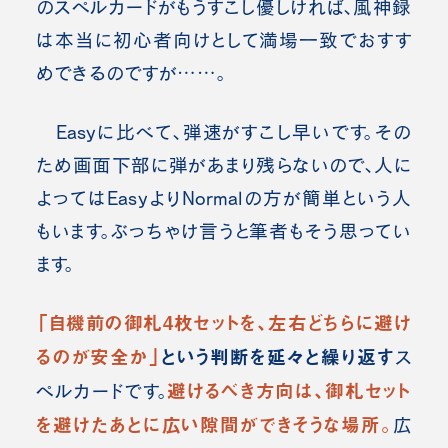
のスペルカードがもうすこし優しければ、風神録
は本当に初心者向けとして満場一致でおすす
めできるのですが……。
Easyに比べて、弾速がすこし早いです。その
ため画面下部に弾があまり残らないので、人に
よってはEasyよりNormalの方が簡単という人
もいます。ぶっちゃけ言うと筆者もそう思ってい
ます。
「自機
前の御札4枚セットを、左右どちらに避け
るのが安全か」
という判断を延々と繰り返す
ス
避けるべき方向は、
御札セット
ペルカードです。
を避けたあとに広い隙間ができそうな場所。
広