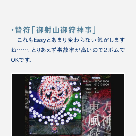
・贄符「御射山御狩神事」
これもEasyとあまり変わらない気がします
ね……。
とりあえず事故率が高いので2ボムで
OKです。