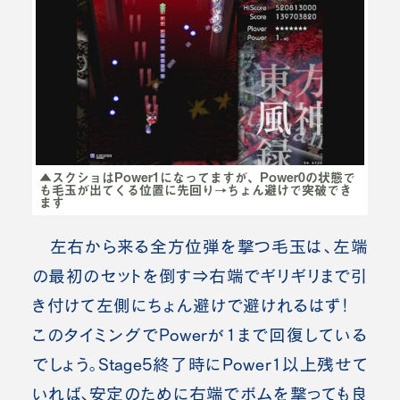
▲スクショはPower1になってますが、Power0の状態で
も毛玉が出てくる位置に先回り→ちょん避けで突破でき
ます
左右から来る全方位弾を撃つ毛玉は、左端
の最初のセットを倒す⇒右端でギリギリまで引
き付けて左側にちょん避けで避けれるはず！
このタイミングでPowerが1まで回復している
でしょう。Stage5終了時にPower
1以上残せて
いれば、安定のために右端でボムを撃っても良