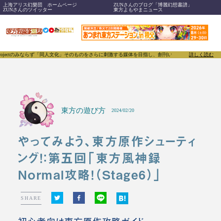
上海アリス幻樂団 ホームページ
ZUNさんのブログ「博麗幻想書譜」
ZUNさんのツイッター
東方よもやまニュース
「同人文化」そのものをさらに刺激する媒体を目指し、創刊いたします。
東方我楽多叢誌(とうほうが
詳しく読む
東方の遊び方
2024/02/20
やってみよう、東方原作シューティ
ング！：第五回「東方風神録
Normal攻略！（Stage6）」
SHARE