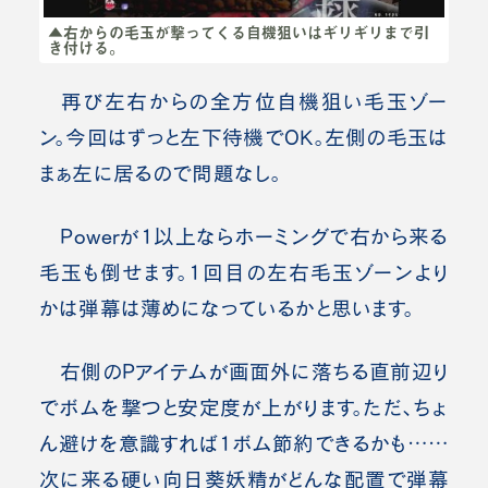
▲右からの毛玉が撃ってくる自機狙いはギリギリまで引
き付ける。
再び左右からの全方位自機狙い毛玉ゾー
ン。
今回はずっと左下待機でOK。
左側の毛玉は
まぁ左に居るので問題なし。
Powerが1以上ならホーミングで右から来る
毛玉も倒せます。1回目の左右毛玉ゾーンより
かは弾幕は薄めになっているかと思います。
右側のPアイテムが画面外に落ちる直前辺り
でボムを撃つと安定度が上がります。ただ、ちょ
ん避けを意識すれば1ボム節約できるかも……
次に来る硬い向日葵妖精がどんな配置で弾幕