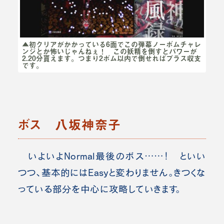
▲初クリアがかかっている6面でこの弾幕ノーボムチャレ
ンジとか怖いじゃんねぇ！ この妖精を倒すとパワーが
2.20分貰えます。つまり2ボム以内で倒せればプラス収支
です。
ボス 八坂神奈子
いよいよNormal最後のボス……！ といい
つつ、基本的にはEasyと変わりません。きつくな
っている部分を中心に攻略していきます。