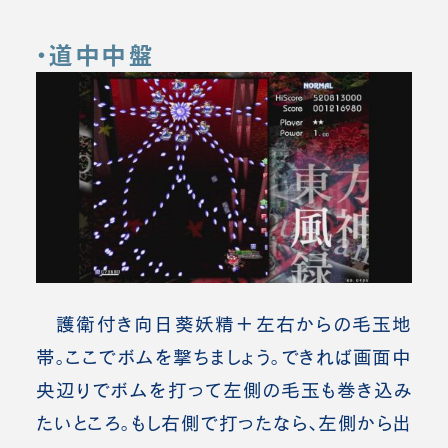
・道中中盤
護衛付き向日葵妖精＋左右からの毛玉地
帯。
ここでボムを撃ちましょう。できれば画面中
央辺りでボムを打って左側の毛玉も巻き込み
たいところ。もし右側で打ったなら、左側から出