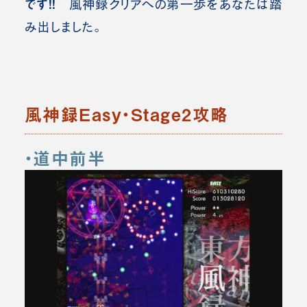
です！！
風神録クリアへの第一歩をあなたは踏
み出しました。
風神録Easy・Stage2攻略
・道中前半