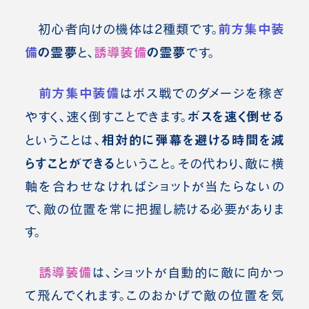
前方集中装
初心者向けの機体は2種類です。
備
の霊夢
誘導装備
の霊夢
と、
です。
前方集中装備
はボス戦でのダメージを稼ぎ
ボスを速く倒せる
やすく、速く倒すことできます。
相対的に弾幕を避ける時間を減
ということは、
らすことができる
ということ。その代わり、敵に横
軸を合わせなければショットが当たらないの
で、敵の位置を常に把握し続ける必要がありま
す。
誘導装備
は、ショットが自動的に敵に向かっ
て飛んでくれます。このおかげで敵の位置を気