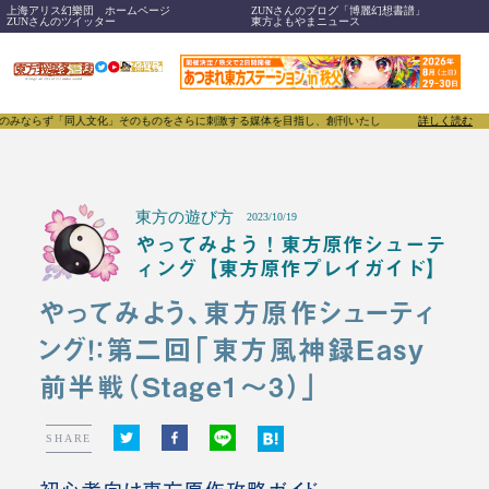
上海アリス幻樂団 ホームページ
ZUNさんのブログ「博麗幻想書譜」
ZUNさんのツイッター
東方よもやまニュース
人文化」そのものをさらに刺激する媒体を目指し、創刊いたします。
東方我楽多叢誌(とうほうがらく
詳しく読む
東方の遊び方
2023/10/19
やってみよう！東方原作シューテ
ィング【東方原作プレイガイド】
やってみよう、東方原作シューティ
ング！：第二回「東方風神録Easy
前半戦（Stage1～3）」
SHARE