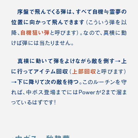
序盤で飛んでくる弾は、すべて自機≒霊夢の
位置に向かって飛んできます
（こういう弾を以
自機狙い弾
降、
と呼びます）。なので、真横に動
けば弾には当たりません。
真横に動いて弾をよけながら敵を倒す→上
に行ってアイテム回収
上部回収
（
と呼びます
）
→下に降りて次の敵を待つ。
このルーチンを守
れば、中ボス登場までにはPowerが2まで溜ま
っているはずです！