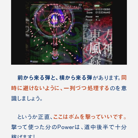
前から来る弾と、横から来る弾
同
があります。
時に避けないように、一列づつ処理する
のを意
識しましょう。
ここはボムを撃っていいです。
というか正直、
撃って使った分のPowerは、道中後半で十分
稼げます！