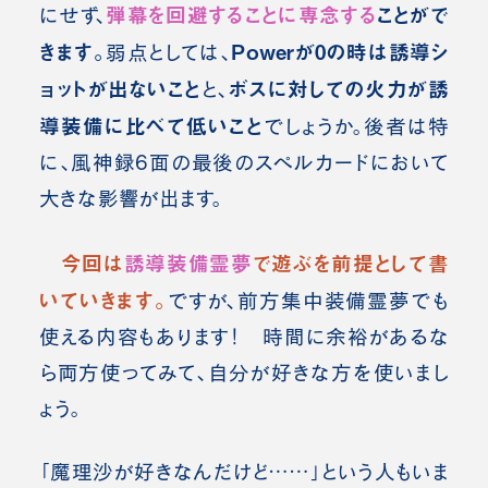
弾幕を回避することに専念する
ことがで
にせず、
きます。
Powerが0の時は誘導シ
弱点としては、
ョットが出ないこと
ボスに対しての火力が誘
と、
導装備に比べて低いこと
でしょうか。後者は特
に、風神録6面の最後のスペルカードにおいて
大きな影響が出ます。
今回は
誘導装備霊夢
で遊ぶを前提として書
いていきます。
ですが、前方集中装備霊夢でも
使える内容もあります！ 時間に余裕があるな
ら両方使ってみて、自分が好きな方を使いまし
ょう。
「魔理沙が好きなんだけど……」という人もいま