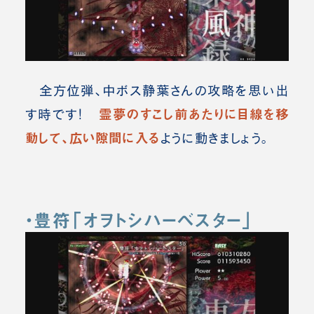
全方位弾、中ボス静葉さんの攻略を思い出
霊夢のすこし前あたりに目線を移
す時です！
動
して、広い隙間に入る
ように動きましょう。
・豊符「オヲトシハーベスター」