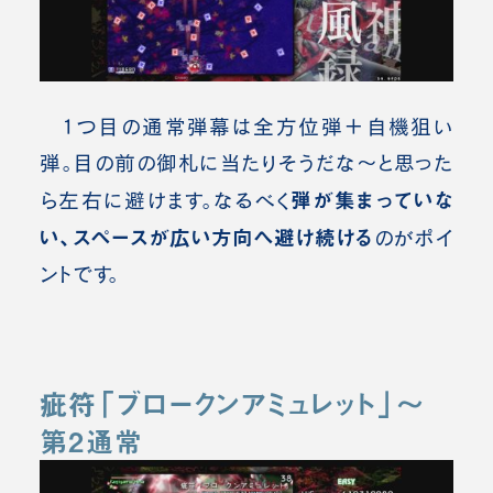
1つ目の通常弾幕は全方位弾＋自機狙い
弾。目の前の御札に当たりそうだな～と思った
弾が集まっていな
ら左右に避けます。なるべく
い、スペースが広い方向へ避け続ける
のがポイ
ントです。
疵符「ブロークンアミュレット」～
第2通常