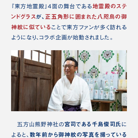
地霊殿のステ
『東方地霊殿』4面の舞台である
ンドグラス
が、
正五角形に囲まれた八咫烏の御
神紋に似ている
ことで東方ファンが多く訪れる
ようになり、コラボ企画が始動されました。
宮司である千島俊司氏
五方山熊野神社の
に
数年前から御神紋の写真を撮っている
よると、