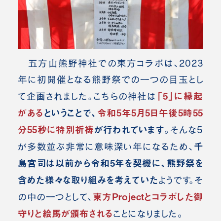
五方山熊野神社での東方コラボは、2023
年に初開催となる熊野祭での一つの目玉とし
「5」に縁起
て企画されました。こちらの神社は
がある
ということで、
令和5年5月5日午後5時55
分55秒に特別祈祷
が行われています。
そんな5
千
が多数並ぶ非常に意味深い年になるため、
島宮司は以前から令和5年を契機に、熊野祭を
含めた様々な取り組みを考えていた
ようです。
そ
東方Projectとコラボした御
の中の一つとして、
守りと絵馬が頒布される
。
ことになりました