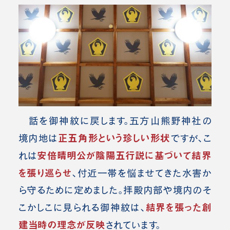
話を御神紋に戻します。
五方山熊野神社の
正五角形という珍しい形状
境内地は
ですが、こ
安倍晴明公が陰陽五行説に基づいて結界
れは
を張り巡らせ
、付近一帯を悩ませてきた水害か
ら守るために定めました。
拝殿内部や境内のそ
結界を張った創
こかしこに見られる御神紋は、
建当時の理念が反映
されています。