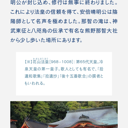
明公が封じ込め、修行は無事に終わりました。
これにより法皇の信頼を得て、安倍晴明公は陰
陽師として名声を極めました。那智の滝は、神
武東征と八咫烏の伝承で有名な熊野那智大社
から少し歩いた場所にあります。
かざんほうおう
【※】
花山法皇
［968~1008］：第65代天皇。冷
泉天皇の第一皇子。歌人としても有名で、「拾
遺和歌集」「拾遺抄」「後十五番歌合」の撰者と
もいわれる。