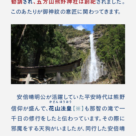
勧請
され
、五方山熊野神社は創祀
されました。
このあたりが御神紋の意匠に関わってきます。
安倍晴明公が活躍していた平安時代は熊野
かざんほうおう
花山法皇
信仰が盛んで、
【※】
も那智の滝で一
千日の修行をしたと伝わっています。その際に
邪魔をする天狗がいましたが、同行した安倍晴