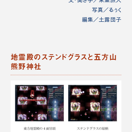
文・聞き手／東葉旅人
写真／るぅく
編集／土露団子
地霊殿のステンドグラスと五方山
熊野神社