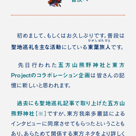
初めまして、もしくはお久しぶりです。普段は
ひがしばたびと
聖地巡礼を主な活動
東葉旅人
にしている
です。
五方山熊野神社と東方
先日行われた
Projectのコラボレーション企画
は皆さんの記
憶に新しいと思われます。
過去にも聖地巡礼記事で取り上げた五方山
熊野神社
【※】
ですが、東方我楽多叢誌による
インタビューに同席させてもらったということも
あり、あらためて関係する東方ネタをより詳しく