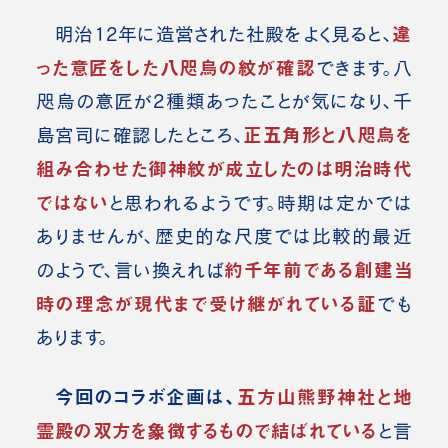
違
明治12年に造営された社殿をよく見ると、
った意匠をした八咫烏の紋が確認
できます。
八
咫烏の意匠が2種類あったことが気になり、千
正五角形と八咫烏を
島宮司に確認したところ、
組み合わせた御神紋が成立したのは明治時代
ではない
と思われるようです。
時期は定かでは
ありませんが、歴史的な尺度では比較的最近
約千年前である創建当
のようで、言い換えれば
時の理念が現代まで受け継がれている証
でも
あります。
今回のコラボ企画は、
五方山熊野神社と地
霊殿の双方を象徴するもので結ばれている
と言