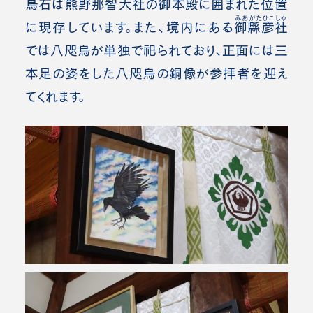
烏石
は熊野那智大社の御本殿に囲まれた位置
みあがたひこしゃ
に現存しています。
また、境内にある
御縣彦社
では八咫烏が単独で祀られており、正面には三
本足の姿をした
八咫烏
の銅像が参拝者を迎え
てくれます。