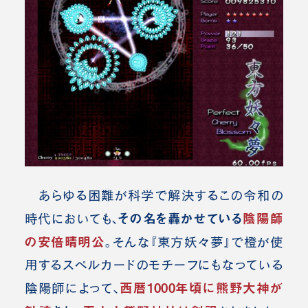
あらゆる困難が科学で解決するこの令和の
その名を轟かせている
陰陽師
時代においても、
の安倍晴明公
。そんな『東方妖々夢』で橙が使
用するスペルカードのモチーフにもなっている
西暦1000年頃に熊野大神が
陰陽師によって、