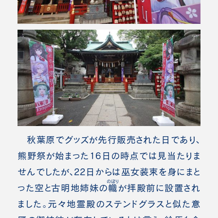
秋葉原でグッズが先行販売され
た
日であり、
熊野祭が始まった16日の時点では見当たりま
せんでしたが、22日からは巫女装束を身にまと
のぼり
った空と古明地姉妹の
幟
が拝殿前に設置され
ました。元々地霊殿のステンドグラスと似た意