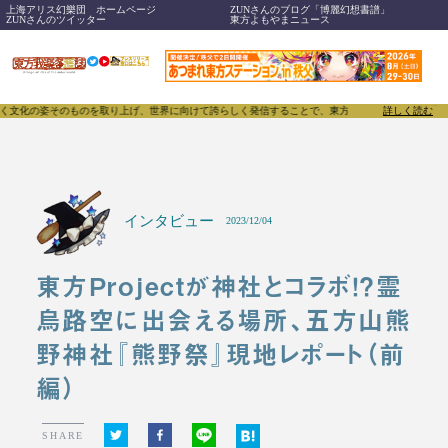
上海アリス幻樂団 ホームページ
ZUNさんのブログ「博麗幻想書譜」
ZUNさんのツイッター
東方よもやまニュース
上げ、世界に向けて誇らしく発信することで、東方Projectのみならず「同人文化」そのものをさら
詳しく読む
インタビュー
2023/12/04
東方Projectが神社とコラボ！？霊
烏路空に出会える場所、五方山熊
野神社『熊野祭』現地レポート（前
編）
SHARE