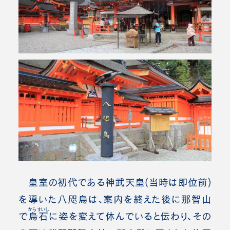
皇室の初代である神武天皇(当時は即位前)
を導いた八咫烏は、案内を終えた後に那智山
からすいし
で
烏石
に姿を変えて休んでいると伝わり、その