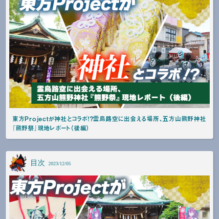
東方Projectが神社とコラボ！？霊烏路空に出会える場所、五方山熊野神社
『熊野祭』現地レポート（後編）
目次
2023/12/05