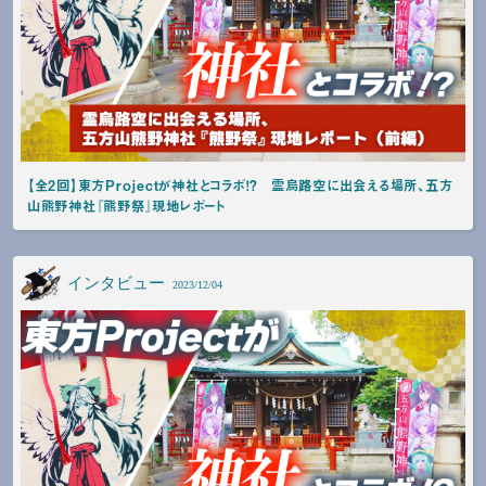
【全2回】東方Projectが神社とコラボ！？ 霊烏路空に出会える場所、五方
山熊野神社『熊野祭』現地レポート
インタビュー
2023/12/04