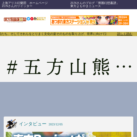
上海アリス幻樂団 ホームページ
ZUNさんのブログ「博麗幻想書譜」
ZUNさんのツイッター
東方よもやまニュース
たち、そしてそれらをとりまく文化の姿そのものを取り上げ、世界に向けて誇らしく発信することで、東
詳しく読む
#
五方山熊野神社
インタビュー
2023/12/05