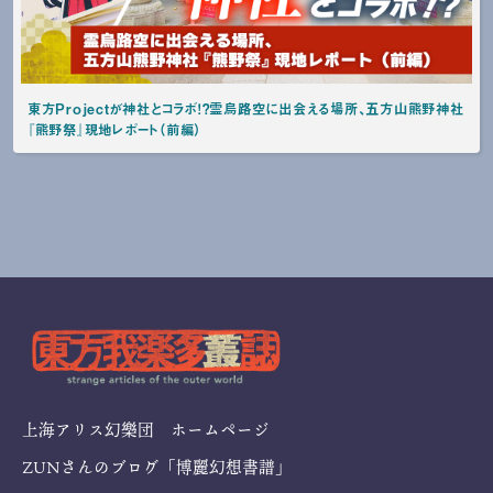
東方Projectが神社とコラボ！？霊烏路空に出会える場所、五方山熊野神社
『熊野祭』現地レポート（前編）
上海アリス幻樂団 ホームページ
ZUNさんのブログ「博麗幻想書譜」