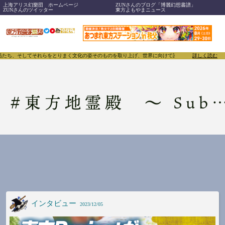
上海アリス幻樂団 ホームページ
ZUNさんのブログ「博麗幻想書譜」
ZUNさんのツイッター
東方よもやまニュース
品たち、そしてそれらをとりまく文化の姿そのものを取り上げ、世界に向けて誇らしく発信することで、東
詳しく読む
#
東方地霊殿 ～ Subterranean Animism.
インタビュー
2023/12/05