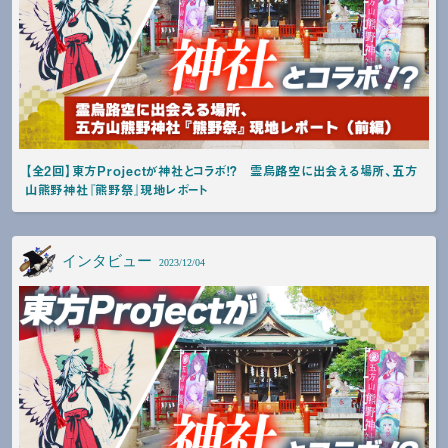
【全2回】東方Projectが神社とコラボ！？ 霊烏路空に出会える場所、五方
山熊野神社『熊野祭』現地レポート
インタビュー
2023/12/04