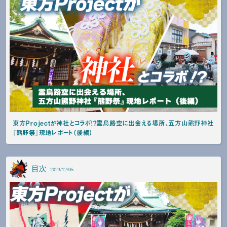
東方Projectが神社とコラボ！？霊烏路空に出会える場所、五方山熊野神社
『熊野祭』現地レポート（後編）
目次
2023/12/05