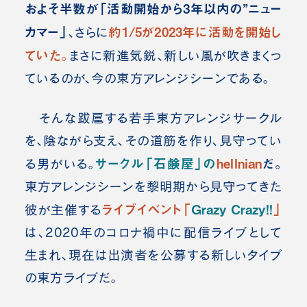
およそ半数が「活動開始から3年以内の”ニュー
カマー」
約1/5が2023年に活動を開始し
、さらに
ていた。
まさに新進気鋭、新しい風が吹きまくっ
ているのが、今の東方アレンジシーンである。
そんな跋扈する若手東方アレンジサークル
を、陰ながら支え、その道筋を作り、見守ってい
サークル「石鹸屋」の
hellnian
だ。
る男がいる。
東方アレンジシーンを黎明期から見守ってきた
ライブイベント「
Grazy Crazy!!
」
彼が主催する
は、2020年のコロナ禍中に配信ライブとして
生まれ、現在は出演者を公募する新しいタイプ
の東方ライブだ。