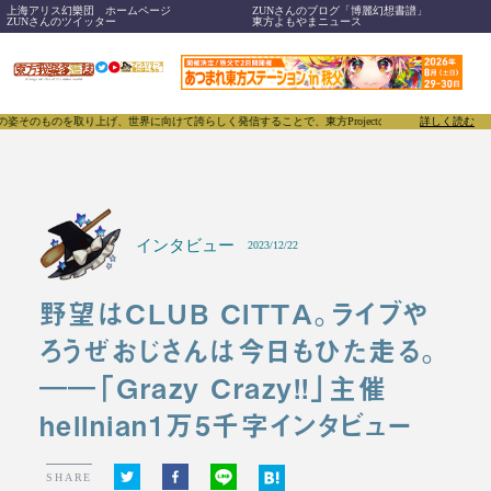
上海アリス幻樂団 ホームページ
ZUNさんのブログ「博麗幻想書譜」
ZUNさんのツイッター
東方よもやまニュース
り上げ、世界に向けて誇らしく発信することで、東方Projectのみならず「同人文化」そのものをさ
詳しく読む
インタビュー
2023/12/22
野望はCLUB CITTA。ライブや
ろうぜおじさんは今日もひた走る。
――「Grazy Crazy!!」主催
hellnian1万5千字インタビュー
SHARE