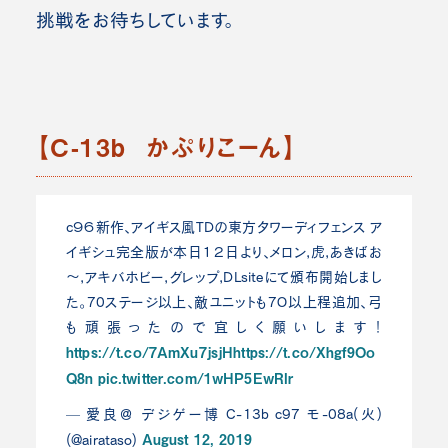
挑戦をお待ちしています。
【C-13b かぷりこーん】
ｃ９６新作、アイギス風TDの東方タワーディフェンス ア
イギシュ完全版が本日１２日より、メロン,虎,あきばお
～,アキバホビー,グレップ,DLsiteにて頒布開始しまし
た。70ステージ以上、敵ユニットも7０以上程追加、弓
も頑張ったので宜しく願いします！
https://t.co/7AmXu7jsjH
https://t.co/Xhgf9Oo
Q8n
pic.twitter.com/1wHP5EwRlr
— 愛良＠ デジゲー博 C-13b c97 モ-08a(火)
August 12, 2019
(@airataso)