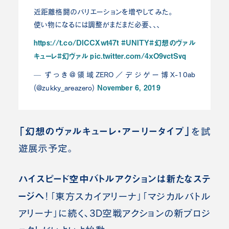
近距離格闘のバリエーションを増やしてみた。
使い物になるには調整がまだまだ必要、、、
https://t.co/DlCCXwt47t
#UNITY
#幻想のヴァル
キューレ
#幻ヴァル
pic.twitter.com/4xO9vctSvq
— ずっき@領域ZERO／デジゲー博X-10ab
November 6, 2019
(@zukky_areazero)
「幻想のヴァルキューレ・アーリータイプ」
を試
遊展示予定。
ハイスピード空中バトルアクションは新たなステ
ージへ
！
「東方スカイアリーナ」「マジカルバトル
アリーナ」に続く、3D空戦アクションの新プロジ