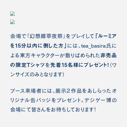
「ルーミア
会場で「幻想郷萃夜祭」をプレイして
を15分以内に倒した方」
には
、tea_basira氏に
非売品
よる東方キャラクターが散りばめられた
の限定Tシャツ
先着15名様にプレゼント
！
を
（ワ
ンサイズのみとなります）
ブース来場者には、展示２作品をあしらったオ
リジナル缶バッジをプレゼント。デジゲー博の
会場にて皆さんをお待ちしております！