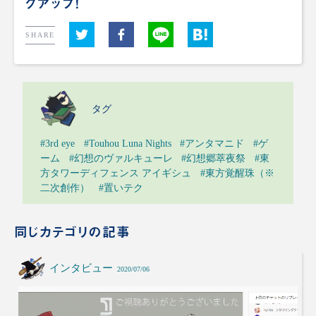
クアップ！
SHARE
タグ
#3rd eye
#Touhou Luna Nights
#アンタマニド
#ゲ
ーム
#幻想のヴァルキューレ
#幻想郷萃夜祭
#東
方タワーディフェンス アイギシュ
#東方覚醒珠（※
二次創作）
#置いテク
同じカテゴリの記事
インタビュー
2020/07/06