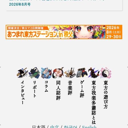
2026年8月号
インタビュー
リポート
コラム
同人誌評
音楽評
ゲーム評
東方我楽多叢誌とは
東方の遊び方
日本語
/
中文
/
한국어
/
English