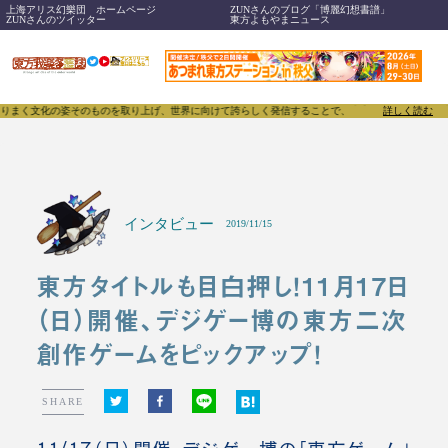
上海アリス幻樂団 ホームページ
ZUNさんのブログ「博麗幻想書譜」
ZUNさんのツイッター
東方よもやまニュース
そのものを取り上げ、世界に向けて誇らしく発信することで、東方Projectのみならず「同人文化
詳しく読む
インタビュー
2019/11/15
東方タイトルも目白押し！11月17日
（日）開催、デジゲー博の東方二次
創作ゲームをピックアップ！
SHARE