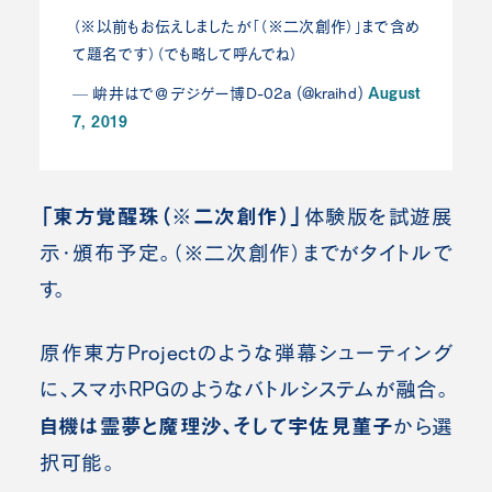
（※以前もお伝えしましたが「（※二次創作）」まで含め
て題名です）（でも略して呼んでね）
August
— 峅井はで＠デジゲー博D-02a (@kraihd)
7, 2019
「東方覚醒珠（※二次創作）」
体験版を試遊展
示・頒布予定。
（※二次創作）までがタイトルで
す。
原作東方Projectのような弾幕シューティング
に、スマホRPGのようなバトルシステムが融合。
自機は霊夢と魔理沙、そして宇佐見菫子
から選
択可能。