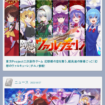
東方Project二次創作ゲーム 幻想郷の空を舞う、超高速の弾幕ごっこ『幻
想のヴァルキューレ』チルノ参戦！
ニュース
2022/10/27