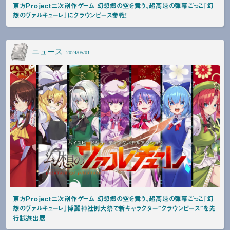
東方Project二次創作ゲーム 幻想郷の空を舞う、超高速の弾幕ごっこ『幻
想のヴァルキューレ』にクラウンピース参戦！
ニュース
2024/05/01
東方Project二次創作ゲーム 幻想郷の空を舞う、超高速の弾幕ごっこ『幻
想のヴァルキューレ』博麗神社例大祭で新キャラクター”クラウンピース”を先
行試遊出展