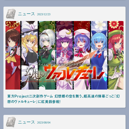
ニュース
2023/12/23
東方Project二次創作ゲーム 幻想郷の空を舞う、超高速の弾幕ごっこ『幻
想のヴァルキューレ』に紅美鈴参戦！
ニュース
2023/08/04