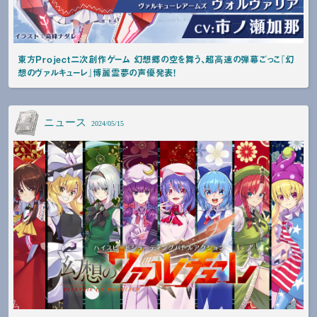
東方Project二次創作ゲーム 幻想郷の空を舞う、超高速の弾幕ごっこ『幻
想のヴァルキューレ』博麗霊夢の声優発表!
ニュース
2024/05/15