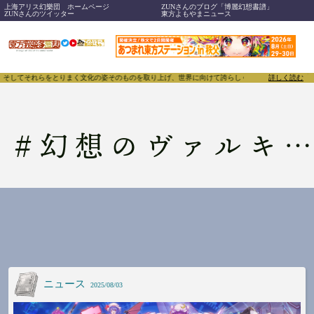
上海アリス幻樂団 ホームページ
ZUNさんのブログ「博麗幻想書譜」
ZUNさんのツイッター
東方よもやまニュース
それらをとりまく文化の姿そのものを取り上げ、世界に向けて誇らしく発信することで、東方Proje
詳しく読む
#
幻想のヴァルキューレ
ニュース
2025/08/03