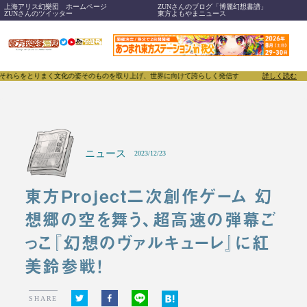
上海アリス幻樂団 ホームページ
ZUNさんのブログ「博麗幻想書譜」
ZUNさんのツイッター
東方よもやまニュース
とりまく文化の姿そのものを取り上げ、世界に向けて誇らしく発信することで、東方Projectのみな
詳しく読む
ニュース
2023/12/23
東方Project二次創作ゲーム 幻
想郷の空を舞う、超高速の弾幕ご
っこ『幻想のヴァルキューレ』に紅
美鈴参戦！
SHARE