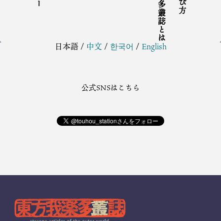
東方我楽多叢誌とは
日本語
/
中文
/
한국어
/
English
公式SNSはこちら