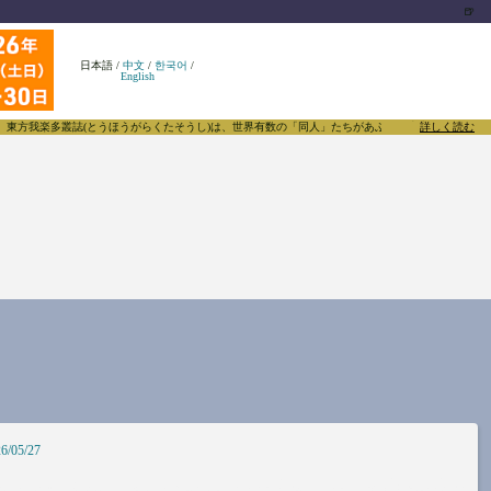
🍺
日本語
/
中文
/
한국어
/
English
多叢誌(とうほうがらくたそうし)は、世界有数の「同人」たちがあふれる東方Projectについて発
詳しく読む
6/05/27