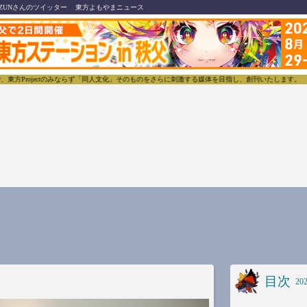
ZUNさんのツイッター
東方よもやまニュース
jectのみならず「同人文化」そのものをさらに刺激する媒体を目指し、創刊いたします。
東方我楽
目次
202