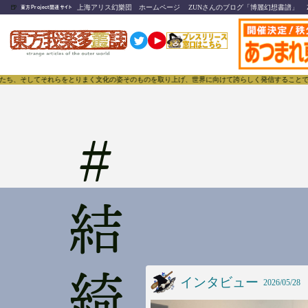
🍺
上海アリス幻樂団 ホームページ
ZUNさんのブログ「博麗幻想書譜」
東方Project関連サイト
そしてそれらをとりまく文化の姿そのものを取り上げ、世界に向けて誇らしく発信することで、東方Pro
#
インタビュー
2026/05/28