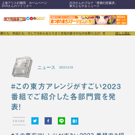
上海アリス幻樂団 ホームページ
ZUNさんのブログ「博麗幻想書譜」
ZUNさんのツイッター
東方よもやまニュース
そしてそれらをとりまく文化の姿そのものを取り上げ、世界に向けて誇らしく発信することで、東方Pro
詳しく読む
ニュース
2023/12/18
#この東方アレンジがすごい2023
番組でご紹介した各部門賞を発
表！
SHARE