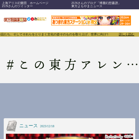
上海アリス幻樂団 ホームページ
ZUNさんのブログ「博麗幻想書譜」
ZUNさんのツイッター
東方よもやまニュース
作品たち、そしてそれらをとりまく文化の姿そのものを取り上げ、世界に向けて誇らしく発信することで、
詳しく読む
#
この東方アレンジがすごい
ニュース
2023/12/18