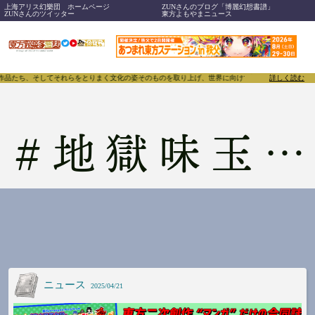
上海アリス幻樂団 ホームページ
ZUNさんのブログ「博麗幻想書譜」
ZUNさんのツイッター
東方よもやまニュース
、作品たち、そしてそれらをとりまく文化の姿そのものを取り上げ、世界に向けて誇らしく発信することで
詳しく読む
#
地獄味玉倶楽部
ニュース
2025/04/21