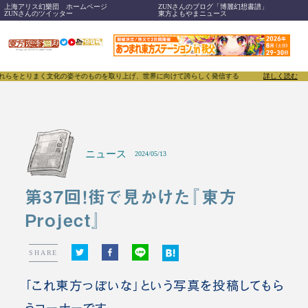
上海アリス幻樂団 ホームページ
ZUNさんのブログ「博麗幻想書譜」
ZUNさんのツイッター
東方よもやまニュース
く文化の姿そのものを取り上げ、世界に向けて誇らしく発信することで、東方Projectのみならず「
詳しく読む
ニュース
2024/05/13
第37回！街で見かけた『東方
Project』
SHARE
「これ東方っぽいな」という写真を投稿してもら