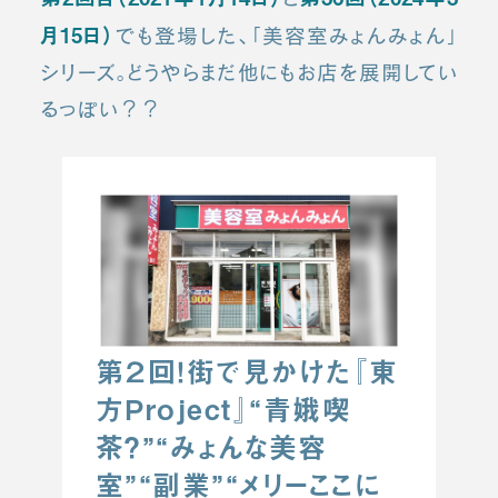
月15日）
でも登場した、「美容室みょんみょん」
シリーズ。どうやらまだ他にもお店を展開してい
るっぽい？？
第２回！街で見かけた『東
方Project』“青娥喫
茶？”“みょんな美容
室”“副業”“メリーここに