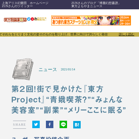
上海アリス幻樂団 ホームページ
ZUNさんのブログ「博麗幻想書譜」
ZUNさんのツイッター
東方よもやまニュース
とりまく文化の姿そのものを取り上げ、世界に向けて誇らしく発信することで、東方Projectのみな
詳しく読む
ニュース
2021/01/14
第２回！街で見かけた『東方
Project』“青娥喫茶？”“みょんな
美容室”“副業”“メリーここに眠る”
SHARE