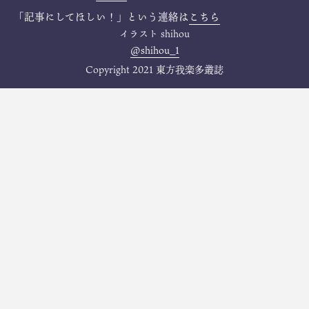
「記事にしてほしい！」という連絡は
こちら
イラスト
shihou
@shihou_1
Copyright 2021 東方我楽多叢誌