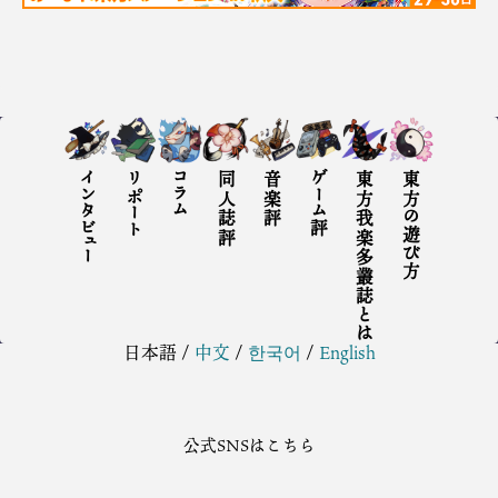
インタビュー
リポート
コラム
同人誌評
音楽評
ゲーム評
東方我楽多叢誌とは
東方の遊び方
日本語
/
中文
/
한국어
/
English
公式SNSはこちら