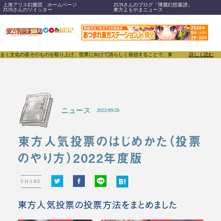
上海アリス幻樂団 ホームページ
ZUNさんのブログ「博麗幻想書譜」
ZUNさんのツイッター
東方よもやまニュース
取り上げ、世界に向けて誇らしく発信することで、東方Projectのみならず「同人文化」そのもの
詳しく読む
ニュース
2022/09/20
東方人気投票のはじめかた（投票
のやり方）2022年度版
SHARE
東方人気投票の投票方法をまとめました