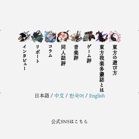
インタビュー
リポート
コラム
同人誌評
音楽評
ゲーム評
東方我楽多叢誌とは
東方の遊び方
日本語
/
中文
/
한국어
/
English
公式SNSはこちら