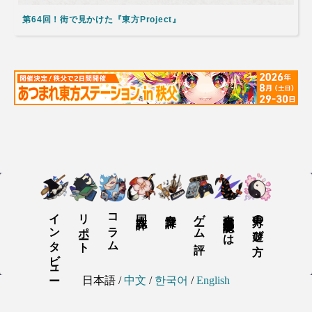
第64回！街で見かけた『東方Project』
インタビュー
リポート
コラム
同人誌評
音楽評
ゲーム評
東方我楽多叢誌とは
東方の遊び方
日本語
/
中文
/
한국어
/
English