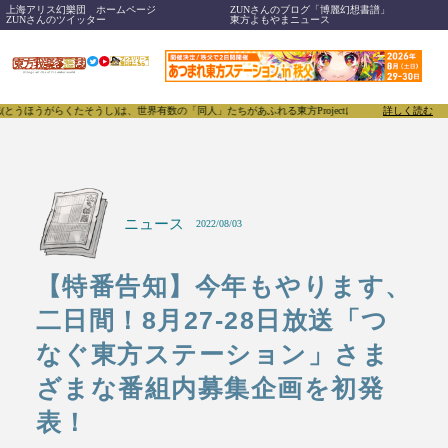
上海アリス幻樂団 ホームページ
ZUNさんのブログ「博麗幻想書譜」
ZUNさんのツイッター
東方よもやまニュース
たそうし)は、世界有数の「同人」たちがあふれる東方Projectについて発信するメディアです。原
詳しく読む
ニュース
2022/08/03
【特番告知】今年もやります、
二日間！8月27-28日放送「つ
なぐ東方ステーション」さま
ざまな番組内募集企画を初発
表！