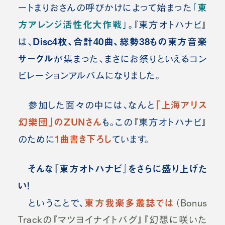
東
ートまりおさんの呼びかけによって始まった「
方アレンジ活性化大作戦
」。『東方オトハナビ』
Disc4枚、合計40曲、総勢38もの東方音楽
は、
サークル
が集まった、まさにお祭りといえるコン
ピレーションアルバムになりました。
「上海アリス
参加した面々の中には、なんと
幻樂団」のZUNさん
も。
この『東方オトハナビ』
1曲書き下ろし
のために
ています。
そんな『東方オトハナビ』をさらに盛り上げた
い！
東方我楽多叢誌では
ということで、
（Bonus
Trackの『マツヨイナイトバグ』『幻想に咲いた