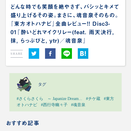
どんな時でも笑顔を絶やさず、バシッとキメて
盛り上げるその姿。まさに、魂音泉そのもの。
『東方オトハナビ』全曲レビュー!! Disc3-
01『酔いどれマイクリレー(feat. 雨天決行,
抹, らっぷびと, ytr)／魂音泉』
SHARE
タグ
#さくらさくら ～ Japanize Dream...
#チケ蔵
#東方
オトハナビ
#西行寺幽々子
#魂音泉
おすすめ記事