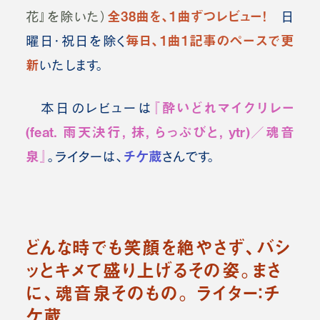
全38曲を、1曲ずつレビュー！
花』を除いた）
日
毎日、1曲1記事のペースで更
曜日・祝日を除く
新
いたします。
『酔いどれマイクリレー
本日のレビューは
(feat. 雨天決行, 抹, らっぷびと, ytr)／魂音
泉』
チケ蔵
。ライターは、
さんです。
どんな時でも笑顔を絶やさず、バシ
ッとキメて盛り上げるその姿。まさ
に、魂音泉そのもの。 ライター：チ
ケ蔵