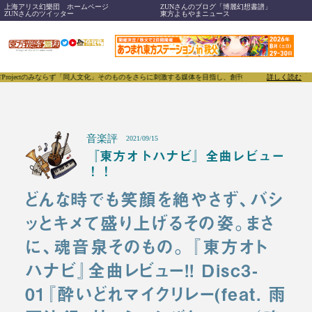
上海アリス幻樂団 ホームページ
ZUNさんのブログ「博麗幻想書譜」
ZUNさんのツイッター
東方よもやまニュース
みならず「同人文化」そのものをさらに刺激する媒体を目指し、創刊いたします。
東方我楽多叢誌(と
詳しく読む
音楽評
2021/09/15
『東方オトハナビ』全曲レビュー
！！
どんな時でも笑顔を絶やさず、バシ
ッとキメて盛り上げるその姿。まさ
に、魂音泉そのもの。 『東方オト
ハナビ』全曲レビュー!! Disc3-
01『酔いどれマイクリレー(feat. 雨