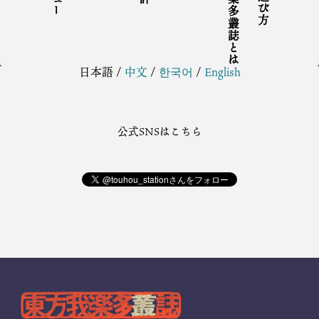
東方我楽多叢誌とは
日本語
/
中文
/
한국어
/
English
公式SNSはこちら