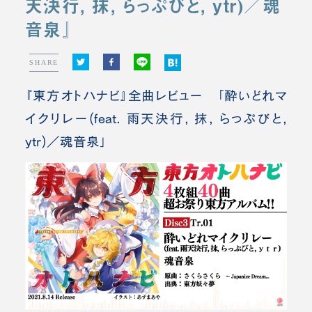
天決行, 抹, らっぷびと, ytr)／魂
音泉』
SHARE
『東方オトハナビ』全曲レビュー 「酔いどれマ
イクリレー(feat. 雨天決行, 抹, らっぷびと,
ytr)／魂音泉」