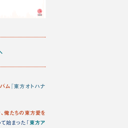
へ
ルバム
『
東方オトハナ
そ、俺たちの東方愛を
東方ア
って始まった「