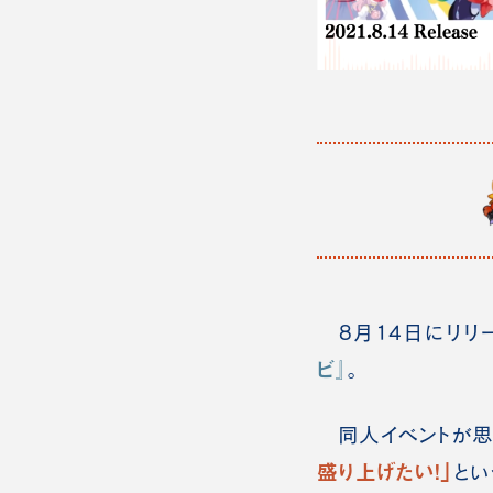
8月14日にリリ
ビ
』
。
同人イベントが思う
盛り上げたい！」
とい