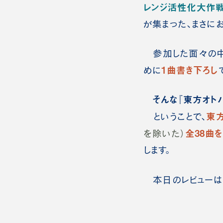
レンジ活性化大作
が集まった、まさに
参加した面々の中
1曲書き下ろし
めに
そんな『東方オトハ
東
ということで、
全38曲を
を除いた）
します。
本日のレビュー