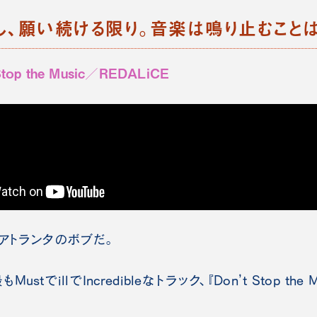
し、願い続ける限り。音楽は鳴り止むことは
Stop the Music／REDALiCE
俺はアトランタのボブだ。
でillでIncredibleなトラック、『Don’t Stop the M