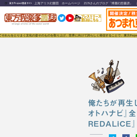
🍺
上海アリス幻樂団 ホームページ
ZUNさんのブログ「博麗幻想書譜」
東方Project関連サイト
とりまく文化の姿そのものを取り上げ、世界に向けて誇らしく発信することで、東方Projectのみな
俺たちが再生
オトハナビ』全曲レ
REDALiCE』