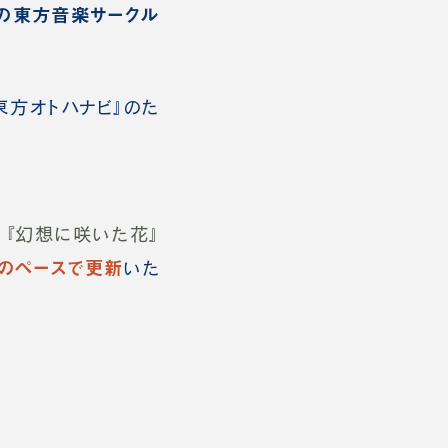
8もの東方音楽サークル
東方オトハナビ』のた
バグ』『幻想に咲いた花』
事のペースで更新
いた