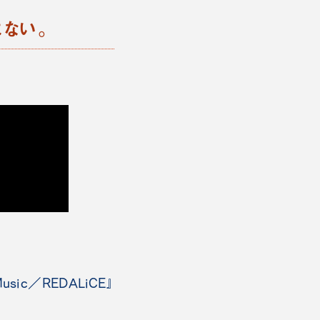
ない。
usic／REDALiCE』