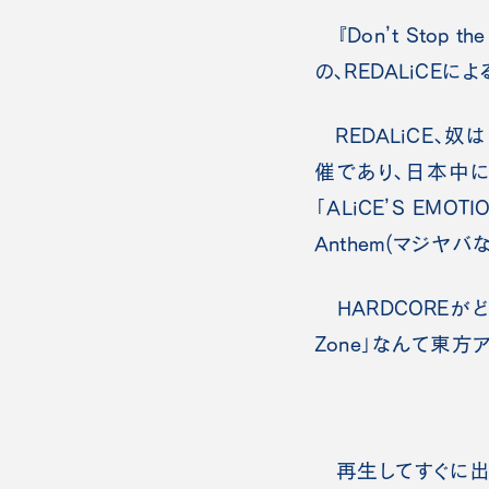
『Don’t Stop
の、REDALiCEに
REDALiCE、奴は
催であり、日本中にA
「ALiCE’S E
Anthem(マジヤ
HARDCORE
Zone」なんて東
再生してすぐに出会