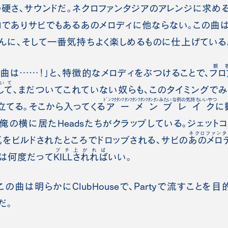
硬さ、サウンドだ。ネクロファンタジアのアレンジに求め
ロでありサビでもあるあのメロディに他ならない。この曲
んに、そして一番気持ちよく楽しめるものに仕上げている
観
は……！」と、特徴的なメロディをぶつけることで、
フロ
いて
して
、まだついてこれていない奴らも、このタイミングで
ﾄﾞﾝﾂｸﾀﾝﾂﾀﾝﾂﾀﾝﾂﾀﾝﾂﾀﾝﾀﾝみたいな例の気持ちいいやつ
立てる。そこから入ってくる
アーメンブレイク
に
俺の横に居たHeadsたちがクラップしている。ジェット
ネクロファンタ
をビルドされたところでドロップされる、サビの
あのメロ
ブチ上がれば
は何度だって
KILLされれば
いい。
曲は明らかにClubHouseで、Partyで流すことを目的
だ。