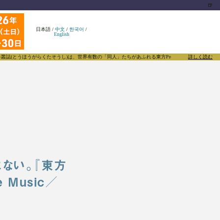
🍺
日本語
/
中文
/
한국어
/
English
うがらくたそうし)は、世界有数の「同人」たちがあふれる東方Projectについて発信するメディ
詳しく読む
ない。『東方
e Music／