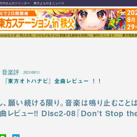
ZUNさんのツイッター
東方よもやまニュース
らず「同人文化」そのものをさらに刺激する媒体を目指し、創刊いたします。
東方我楽多叢誌(とうほ
音楽評
2021/09/11
『東方オトハナビ』全曲レビュー ！！
し、願い続ける限り。音楽は鳴り止むことは
ビュー!! Disc2-08『Don’t Stop th