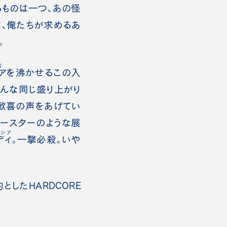
るものは一つ、あの怪
は、俺たちが求めるあ
。
客
ア
を沸かせるこの入
みんな同じ盛り上がり
歓喜の声をあげてい
コースターのような展
ジア
ディ
。一撃必殺。いや
としたHARDCORE