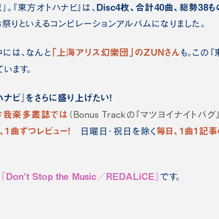
戦
Disc4枚、合計40曲、総勢3
」。『東方オトハナビ』は、
お祭りといえるコンピレーションアルバムになりました。
「上海アリス幻樂団」のZUNさん
には、なんと
も。
この『
ています。
ナビ』をさらに盛り上げたい！
方我楽多叢誌では
（Bonus Trackの『マツヨイナイト
、1曲ずつレビュー！
毎日、1曲1記
日曜日・祝日を除く
『Don’t Stop the Music／REDALiCE』
は
です。