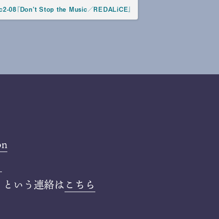
Don’t Stop the Music／REDALiCE』
on
ら
」という連絡は
こちら