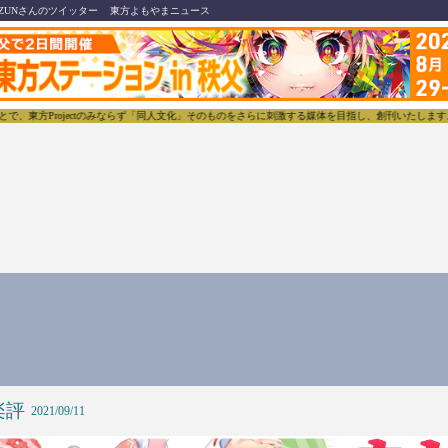
ZUNさんのツイッター
東方よもやまニュース
東方Projectのみならず「同人文化」そのものをさらに刺激する媒体を目指し、創刊いたします。
楽評
2021/09/11