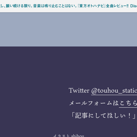
、願い続ける限り。音楽は鳴り止むことはない。『東方オトハナビ』全曲レビュー!! Disc2-08『
Twitter
@touhou_stati
メールフォームは
こち
「記事にしてほしい！
イラスト
shihou