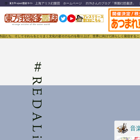
🍺
上海アリス幻樂団 ホームページ
ZUNさんのブログ「博麗幻想書譜」
東方Project関連サイト
品たち、そしてそれらをとりまく文化の姿そのものを取り上げ、世界に向けて誇らしく発信することで、
#
REDALiCE
音