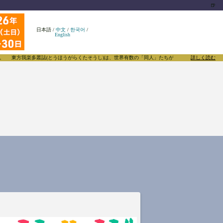
🍺
日本語
/
中文
/
한국어
/
English
東方我楽多叢誌(とうほうがらくたそうし)は、世界有数の「同人」たちがあふれる東方Project
詳しく読む