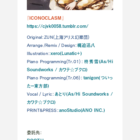
『ICONOCLASM』
https://cjvk0058.tumblr.com/
Original：ZUN(上海アリス幻樂団)
梶迫迅八
Arrange /Remix / Design：
xero(Lunatic+)
Illustration：
柊秀雪(As/Hi
Piano Programming(Tr.01)：
Soundworks / カワテ☆ブクロ)
tanigon(ついっ
Piano Programming(Tr.06)：
たー東方部)
あとり(As/Hi Soundworks /
Vocal / Lyric：
カワテ☆ブクロ)
anoStudio(ANO INC.)
PRINT&PRESS：
委託先：