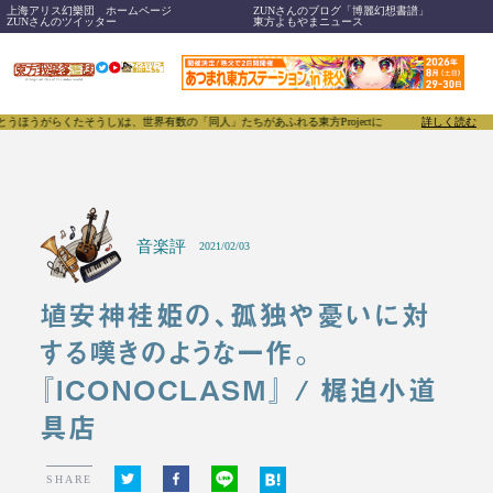
上海アリス幻樂団 ホームページ
ZUNさんのブログ「博麗幻想書譜」
ZUNさんのツイッター
東方よもやまニュース
たそうし)は、世界有数の「同人」たちがあふれる東方Projectについて発信するメディアです。原
詳しく読む
音楽評
2021/02/03
埴安神袿姫の、孤独や憂いに対
する嘆きのような一作。
『ICONOCLASM』 / 梶迫小道
具店
SHARE