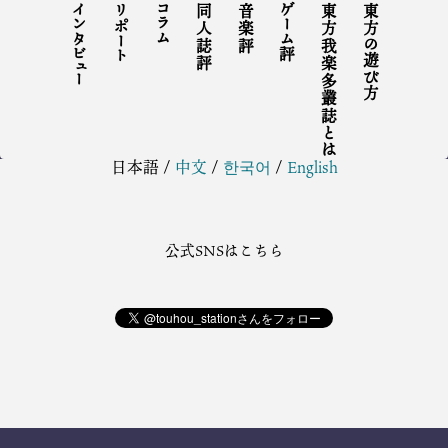
インタビュー
リポート
コラム
同人誌評
音楽評
ゲーム評
東方我楽多叢誌とは
東方の遊び方
日本語
/
中文
/
한국어
/
English
公式SNSはこちら