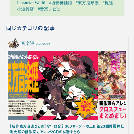
Idoratrize World
#埴安神袿姫
#東方鬼形獣
#梶迫
小道具店
#音楽レビュー
同じカテゴリの記事
音楽評
2026/05/02
【新作東方音楽まとめ】今年は合計300サークル以上!! 第23回博麗神社
例大祭の新作東方アレンジCDの試聴まとめ