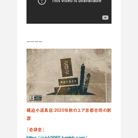
ーーーー
梶迫小道具店：2020年秋のエア京都合同の新
譜
『壱肆壱』
https://cjvk0060.tumblr.com/