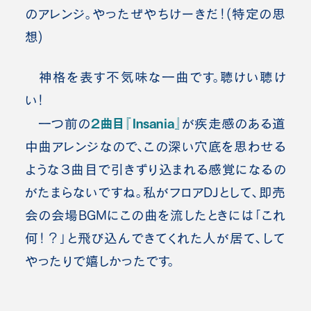
のアレンジ。やったぜやちけーきだ！(特定の思
想)
神格を表す不気味な一曲です。聴けい聴け
い！
２曲目『Insania』
一つ前の
が疾走感のある道
中曲アレンジなので、この深い穴底を思わせる
ような３曲目で引きずり込まれる感覚になるの
がたまらないですね。
私がフロアDJとして、即売
会の会場BGMにこの曲を流したときには「これ
何！？」と飛び込んできてくれた人が居て、して
やったりで嬉しかったです。