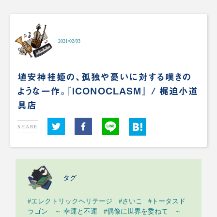
2021/02/03
埴安神袿姫の、孤独や憂いに対する嘆きの
ような一作。『ICONOCLASM』 / 梶迫小道
具店
SHARE
タグ
#エレクトリックヘリテージ
#さいこ
#トータスド
ラゴン ～ 幸運と不運
#偶像に世界を委ねて ～