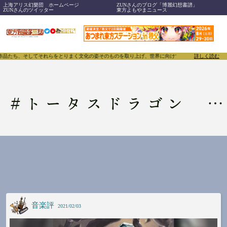
上海アリス幻樂団 ホームページ
ZUNさんのブログ「博麗幻想書譜」
ZUNさんのツイッター
東方よもやまニュース
、作品たち、そしてそれらをとりまく文化の姿そのものを取り上げ、世界に向けて誇らしく発信することで
詳しく読む
#
トータスドラゴン ～ 幸運と不運
音楽評
2021/02/03