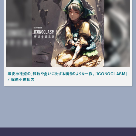
埴安神袿姫の、孤独や憂いに対する嘆きのような一作。『ICONOCLASM』
/ 梶迫小道具店