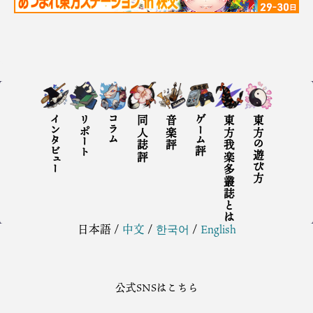
インタビュー
リポート
コラム
同人誌評
音楽評
ゲーム評
東方我楽多叢誌とは
東方の遊び方
日本語
/
中文
/
한국어
/
English
公式SNSはこちら