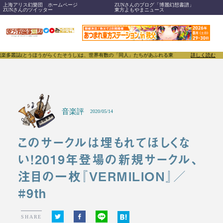
上海アリス幻樂団 ホームページ
ZUNさんのブログ「博麗幻想書譜」
ZUNさんのツイッター
東方よもやまニュース
とうほうがらくたそうし)は、世界有数の「同人」たちがあふれる東方Projectについて発信するメ
詳しく読む
音楽評
2020/05/14
このサークルは埋もれてほしくな
い！2019年登場の新規サークル、
注目の一枚『VERMILION』／
#9th
SHARE