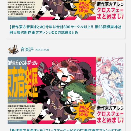
【新作東方音楽まとめ】今年は合計300サークル以上!! 第23回博麗神社
例大祭の新作東方アレンジCDの試聴まとめ
音楽評
2025/12/29
【新作東方音楽まとめ】コミックマーケット107の“新作東方アレンジCDの