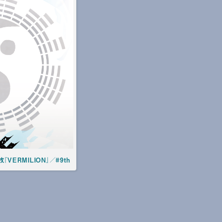
VERMILION』／#9th