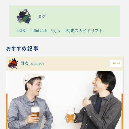
タグ
#EIKI
#illuCalab
#えぅ
#幻走スカイドリフト
おすすめ記事
目次
official
2019/10/04