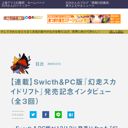
上海アリス幻樂団 ホームページ
ZUNさんのブログ「博麗幻想書譜」
ZUNさんのツイッター
東方よもやまニュース
してそれらをとりまく文化の姿そのものを取り上げ、世界に向けて誇らしく発信することで、東方Proj
詳しく読む
目次
2019/12/13
【連載】Swicth＆PC版『幻走スカ
イドリフト』発売記念インタビュー
（全３回）
SHARE