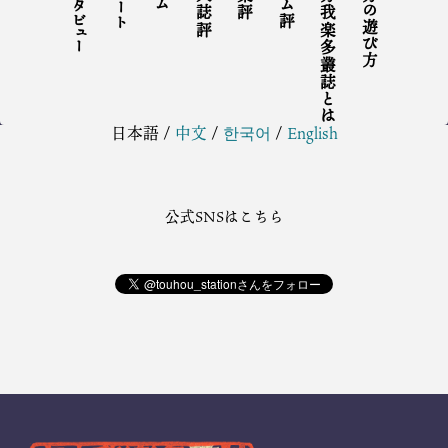
インタビュー
リポート
同人誌評
ゲーム評
東方我楽多叢誌とは
東方の遊び方
日本語
/
中文
/
한국어
/
English
公式SNSはこちら