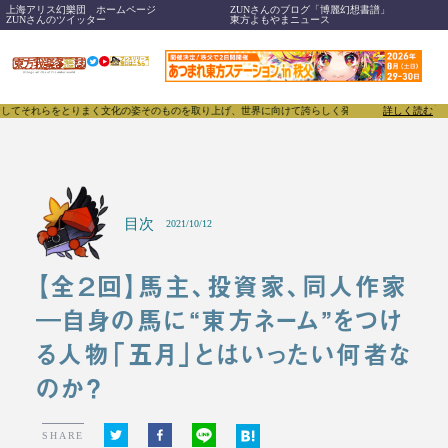
上海アリス幻樂団 ホームページ
ZUNさんのブログ「博麗幻想書譜」
ZUNさんのツイッター
東方よもやまニュース
それらをとりまく文化の姿そのものを取り上げ、世界に向けて誇らしく発信することで、東方Projec
詳しく読む
目次
2021/10/12
【全２回】馬主、投資家、同人作家
―自身の馬に“東方ネーム”をつけ
る人物「五月」とはいったい何者な
のか？
SHARE