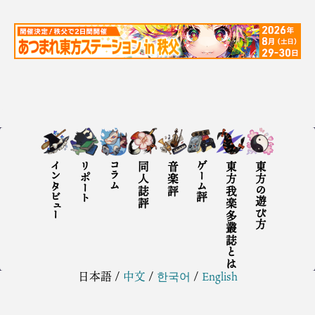
インタビュー
リポート
コラム
同人誌評
音楽評
ゲーム評
東方我楽多叢誌とは
東方の遊び方
日本語
/
中文
/
한국어
/
English