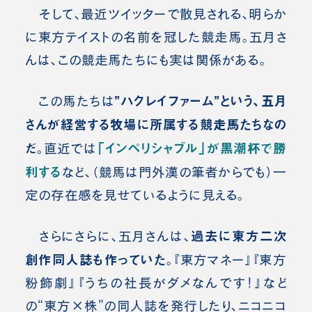
そして、最近ツイッターで散見される、明らか
に東方テイストの名前を冠した競走馬。五月さ
んは、この競走馬たちにも実は関係がある。
”ハクレイファーム”という、五月
この馬たちは
さんが経営する牧場に所属する競走馬たちなの
だ
「インペリシャブル」が黒潮杯で勝
。直近では
利する
など、（競馬は門外漢の筆者からでも）一
定の存在感を見せているように見える。
過去に東方二次
さらにさらに、五月さんは、
創作同人誌も作っていた
。
『東方マネー』『東方
粉飾劇』『うちの社長がダメなんです！』など
の“東方×株”の同人誌を発行したり、ニコニコ