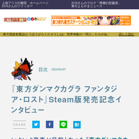
上海アリス幻樂団 ホームページ
ZUNさんのブログ「博麗幻想書譜」
ZUNさんのツイッター
東方よもやまニュース
我楽多叢誌(とうほうがらくたそうし)は、世界有数の「同人」たちがあふれる東方Projectにつ
詳しく読む
目次
2024/02/07
『東方ダンマクカグラ ファンタジ
ア・ロスト』Steam版発売記念イ
ンタビュー
SHARE