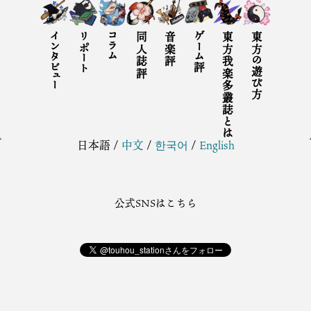
インタビュー
リポート
コラム
同人誌評
音楽評
ゲーム評
東方我楽多叢誌とは
東方の遊び方
日本語
/
中文
/
한국어
/
English
公式SNSはこちら