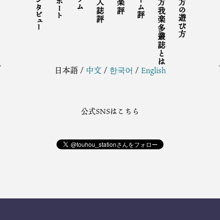
インタビュー
リポート
コラム
同人誌評
音楽評
ゲーム評
東方我楽多叢誌とは
東方の遊び方
日本語
/
中文
/
한국어
/
English
公式SNSはこちら