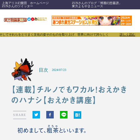
上海アリス幻樂団 ホームページ
ZUNさんのブログ「博麗幻想書譜」
ZUNさんのツイッター
東方よもやまニュース
てそれらをとりまく文化の姿そのものを取り上げ、世界に向けて誇らしく発信することで、東方Proje
詳しく読む
目次
2024/07/23
【連載】チルノでもワカル！おえかき
のハナシ【おえかき講座】
SHARE
そちゃ
初めまして、
粗茶
といいます。