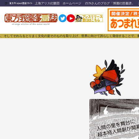
🍺
上海アリス幻樂団 ホームページ
ZUNさんのブログ「博麗幻想書譜」
東方Project関連サイト
それらをとりまく文化の姿そのものを取り上げ、世界に向けて誇らしく発信することで、東方Proje