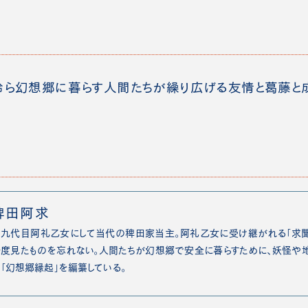
鈴ら幻想郷に暮らす人間たちが繰り広げる友情と葛藤と成
稗田阿求
第九代目阿礼乙女にして当代の稗田家当主。阿礼乙女に受け継がれる「求
度見たものを忘れない。人間たちが幻想郷で安全に暮らすために、妖怪や
「幻想郷縁起」を編纂している。