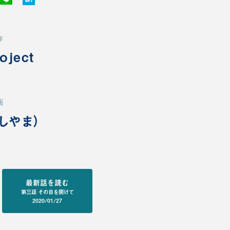
作
oject
画
しやま）
最新話を読む
第三話 その目を開けて
2020/01/27