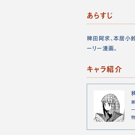
あらすじ
稗田阿求、本居小
ーリー漫画。
キャラ紹介
一
物