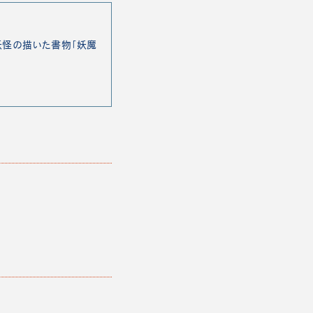
妖怪の描いた書物「妖魔