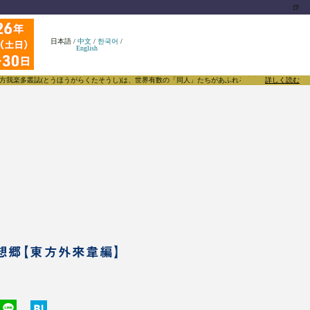
🍺
日本語
/
中文
/
한국어
/
English
誌(とうほうがらくたそうし)は、世界有数の「同人」たちがあふれる東方Projectについて発信す
詳しく読む
幻想郷【東方外來韋編】