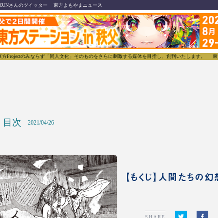
ZUNさんのツイッター
東方よもやまニュース
ctのみならず「同人文化」そのものをさらに刺激する媒体を目指し、創刊いたします。
東方我楽多叢
目次
2021/04/26
【もくじ】人間たちの
SHARE