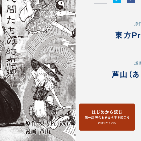
原
東方Pr
漫
芦山（あ
はじめから読む
第一話 死合わせなら手を叩こう
2019/11/25