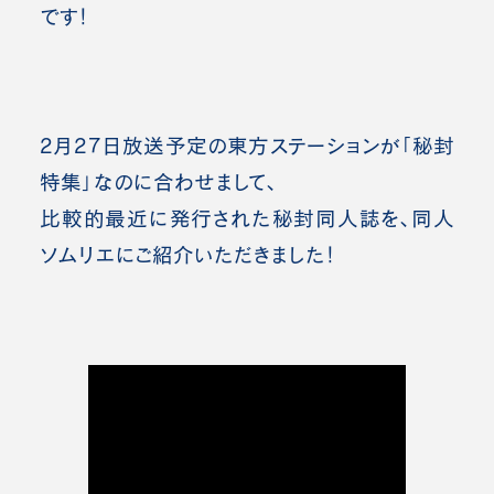
です！
2月27日放送予定の東方ステーションが「秘封
特集」なのに合わせまして、
比較的最近に発行された秘封同人誌を、同人
ソムリエにご紹介いただきました！