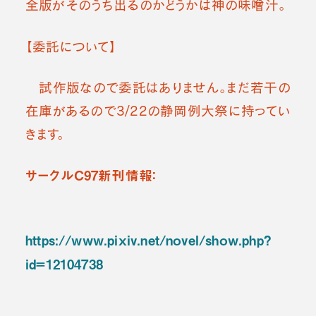
全版がそのうち出るのかどうかは神の味噌汁。
【委託について】
試作版なので委託はありません。まだ若干の
在庫があるので3/22の静岡例大祭に持ってい
きます。
サークルC97新刊情報：
https://www.pixiv.net/novel/show.php?
id=12104738