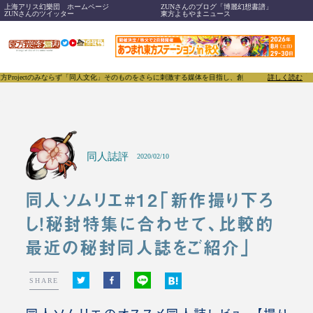
上海アリス幻樂団 ホームページ
ZUNさんのブログ「博麗幻想書譜」
ZUNさんのツイッター
東方よもやまニュース
tのみならず「同人文化」そのものをさらに刺激する媒体を目指し、創刊いたします。
東方我楽多叢誌
詳しく読む
同人誌評
2020/02/10
同人ソムリエ#12「新作撮り下ろ
し！秘封特集に合わせて、比較的
最近の秘封同人誌をご紹介」
SHARE