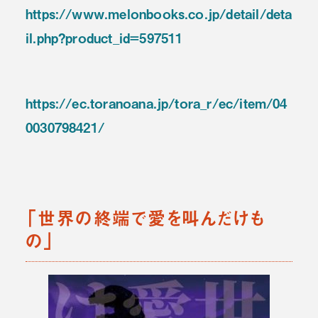
https://www.melonbooks.co.jp/detail/deta
il.php?product_id=597511
https://ec.toranoana.jp/tora_r/ec/item/04
0030798421/
「世界の終端で愛を叫んだけも
の」