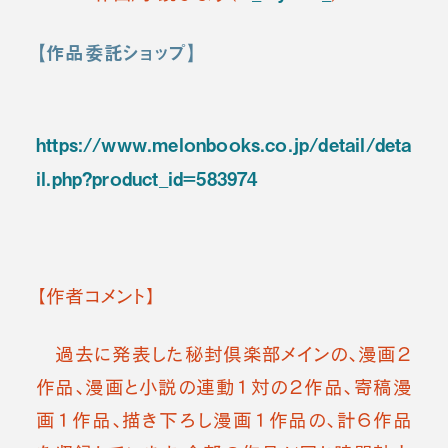
【作品委託ショップ】
https://www.melonbooks.co.jp/detail/deta
il.php?product_id=583974
【作者コメント】
過去に発表した秘封倶楽部メインの、漫画２
作品、漫画と小説の連動１対の２作品、寄稿漫
画１作品、描き下ろし漫画１作品の、計６作品