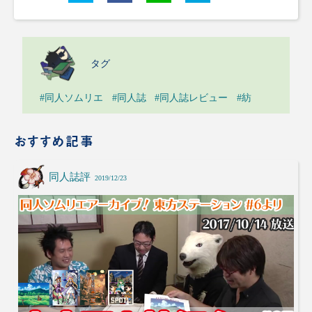
タグ
#同人ソムリエ
#同人誌
#同人誌レビュー
#紡
おすすめ記事
同人誌評
2019/12/23