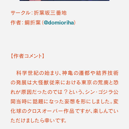
サークル：折葉坂三番地
@domioriha
作者：銅折葉（
）
【作者コメント】
科学世紀の始まり、神亀の遷都や結界技術
の発展は大怪獣従来における東京の荒廃と恐
れが原因だったのでは？という、シン・ゴジラ公
開当時に話題になった妄想を形にしました。変
化球のクロスオーバー作品ですが、楽しんでい
ただけましたら幸いです。