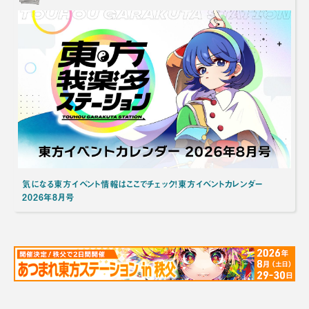
気になる東方イベント情報はここでチェック！東方イベントカレンダー
2026年8月号