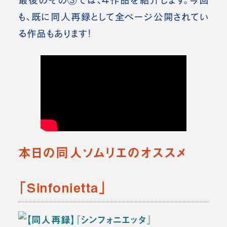
最後のその③では、４作品を紹介します。今回
も、既に同人再録として全ページ公開されてい
る作品もあります！
本日の同人ソムリエのオススメ
「Sinfonietta」