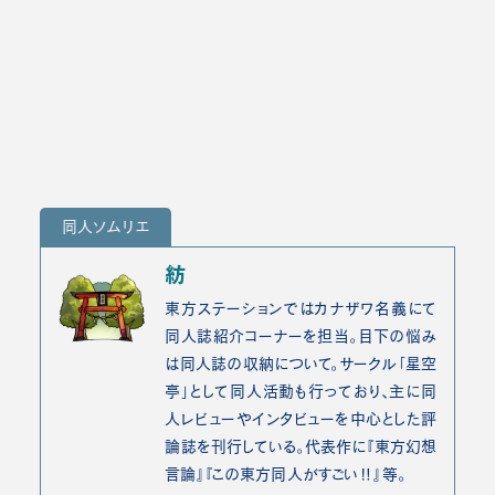
同人ソムリエ
紡
東方ステーションではカナザワ名義にて
同人誌紹介コーナーを担当。目下の悩み
は同人誌の収納について。サークル「星空
亭」として同人活動も行っており、主に同
人レビューやインタビューを中心とした評
論誌を刊行している。代表作に『東方幻想
言論』『この東方同人がすごい‼』等。