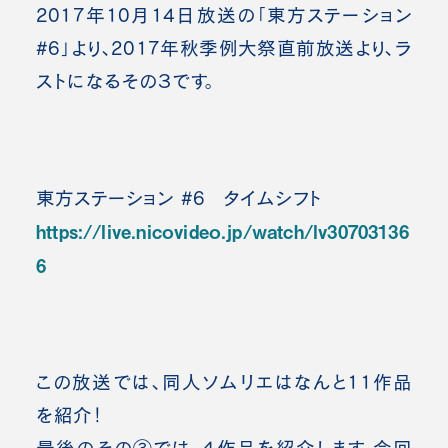
2017年10月14日放送の「東方ステーション
#6」より、2017年秋季例大祭直前放送より、ラ
ストになるその３です。
東方ステーション #6 タイムシフト
https://live.nicovideo.jp/watch/lv30703136
6
この放送では、同人ソムリエはなんと11作品
を紹介！