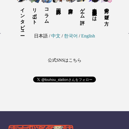
インタビュー
リポート
コラム
同人誌評
音楽評
ゲーム評
東方我楽多叢誌とは
東方の遊び方
日本語
/
中文
/
한국어
/
English
公式SNSはこちら