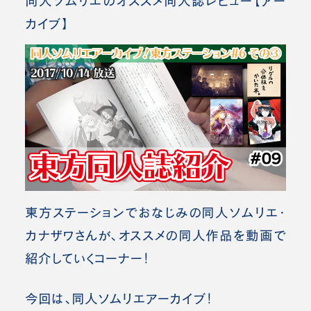
同人ソムリエのオススメ同人誌レビュー【アー
カイブ】
東方ステーションでおなじみの同人ソムリエ・
カナザワさんが、オススメの同人作品を動画で
紹介していくコーナー！
今回は、同人ソムリエアーカイブ！