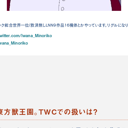
ク総合世界一位/救済無しLNN9作品16機体とかやっています。リグルにな
twitter.com/Iwana_Minoriko
/Iwana_Minoriko
東方獣王園。TWCでの扱いは？