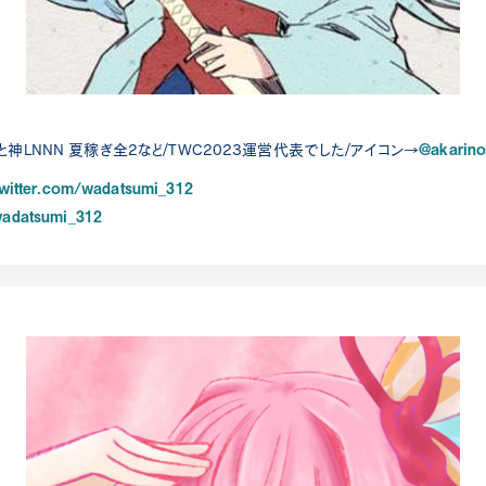
@akarin
と神LNNN 夏稼ぎ全2など/TWC2023運営代表でした/アイコン→
/twitter.com/wadatsumi_312
/wadatsumi_312