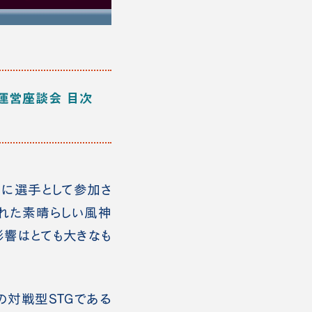
日本運営座談会
目次
月に選手として参加さ
露された素晴らしい風神
影響はとても大きなも
の対戦型STGである