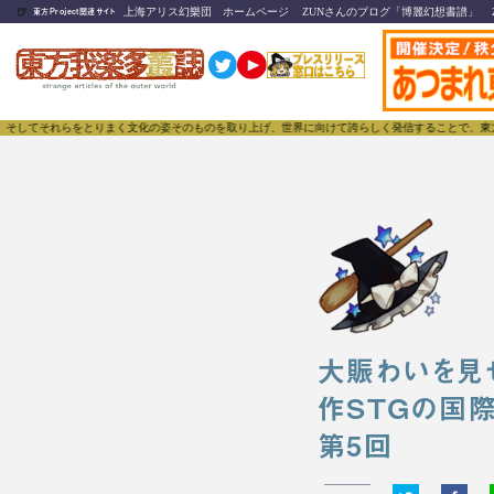
🍺
上海アリス幻樂団 ホームページ
ZUNさんのブログ「博麗幻想書譜」
東方Project関連サイト
れらをとりまく文化の姿そのものを取り上げ、世界に向けて誇らしく発信することで、東方Project
大賑わいを見
作STGの国際大
第5回