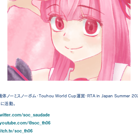
機体ノーミスノーボム・Touhou World Cup運営・RTA in Japan Summer
心に活動。
twitter.com/soc_saudade
//youtube.com/@soc_th06
witch.tv/soc_th06