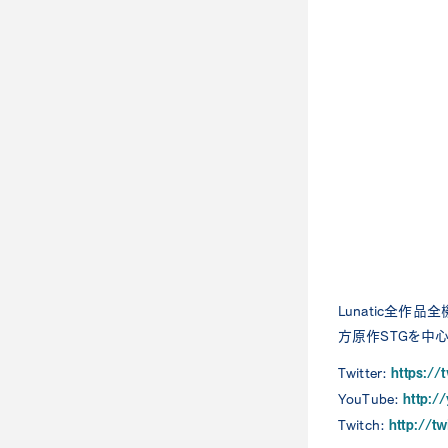
Lunatic全作品全
方原作STGを中
https://
Twitter:
http:
YouTube:
http://t
Twitch: