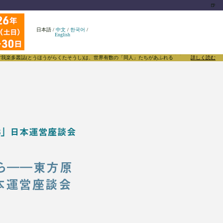
🍺
日本語
/
中文
/
한국어
/
English
とうほうがらくたそうし)は、世界有数の「同人」たちがあふれる東方Projectについて発信するメ
詳しく読む
023」日本運営座談会
から――東方原
」日本運営座談会