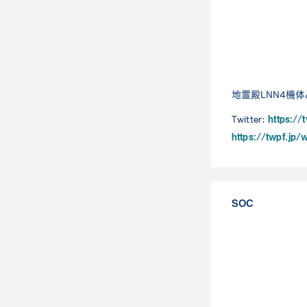
地霊殿LNN4機体
https:/
Twitter:
https://twpf.jp
SOC