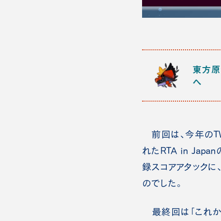
東方原作
へ
前回は、今年のTW
れたRTA in J
録スコアアタックに
のでした。
最終回は「これから