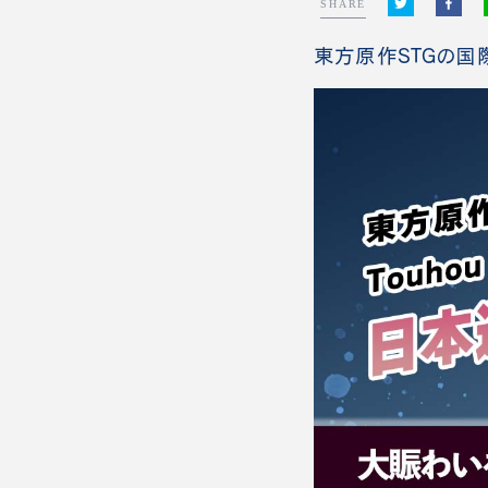
SHARE
東方原作STGの国際大