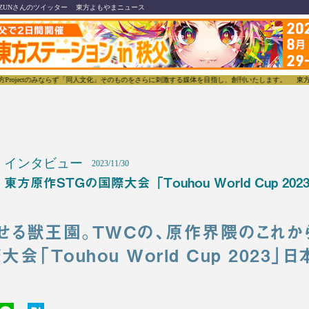
ZUNさんのツイッター
東方よもやまニュース
のみならず「同人文化」そのものをさらに刺激する媒体を目指し、創刊いたします。
東方我楽多叢誌(
インタビュー
2023/11/30
東方原作STGの国際大会「Touhou World Cup 2
せる獣王園。TWCの、原作界隈のこれ
会「Touhou World Cup 2023