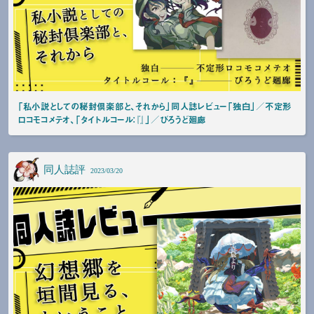
「私小説としての秘封倶楽部と、それから」同人誌レビュー「独白」／不定形
ロコモコメテオ、「タイトルコール：『』」／びろうど廻廊
同人誌評
2023/03/20