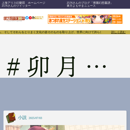
上海アリス幻樂団 ホームページ
ZUNさんのブログ「博麗幻想書譜」
ZUNさんのツイッター
東方よもやまニュース
してそれらをとりまく文化の姿そのものを取り上げ、世界に向けて誇らしく発信することで、東方Pro
詳しく読む
#
卯月秋千
小説
2025/07/03